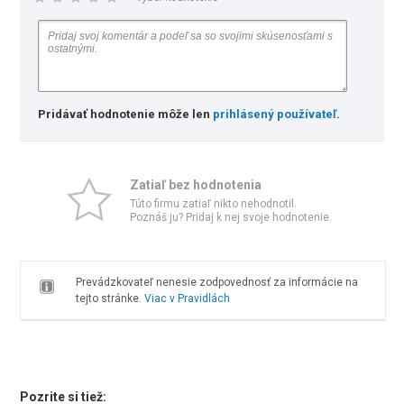
Pridávať hodnotenie môže len
prihlásený používateľ
.
Zatiaľ bez hodnotenia
Túto firmu zatiaľ nikto nehodnotil.
Poznáš ju? Pridaj k nej svoje hodnotenie.
Prevádzkovateľ nenesie zodpovednosť za informácie na
tejto stránke.
Viac v Pravidlách
Pozrite si tiež: