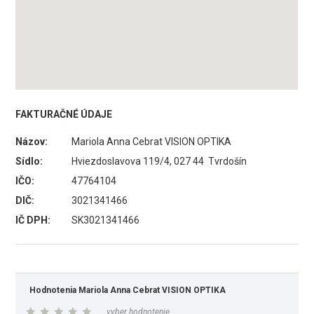
FAKTURAČNÉ ÚDAJE
Názov:
Mariola Anna Cebrat VISION OPTIKA
Sídlo:
Hviezdoslavova 119/4, 027 44 Tvrdošín
IČO:
47764104
DIČ:
3021341466
IČ DPH:
SK3021341466
Hodnotenia Mariola Anna Cebrat VISION OPTIKA
vyber hodnotenie