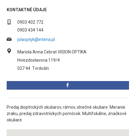
KONTAKTNÉ ÚDAJE
0903 402 772
0903 434 144
jolaoptyk@interia.pl
Mariola Anna Cebrat VISION OPTIKA
Hviezdoslavova 119/4
027 44
Tvrdošín
Predaj dioptrických okuliarov, rámov, slnečné okuliare. Meranie
zraku, predaj zdravotníckych pomôcok. Multifokálne, značkové
okuliare.