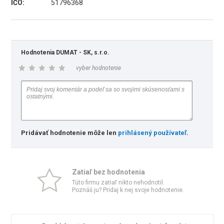
IČO:
51796368
Hodnotenia DUMAT - SK, s.r.o.
vyber hodnotenie
Pridávať hodnotenie môže len
prihlásený používateľ
.
Zatiaľ bez hodnotenia
Túto firmu zatiaľ nikto nehodnotil.
Poznáš ju? Pridaj k nej svoje hodnotenie.