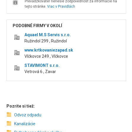
Prevádzkovateľ nenesie zodpovednosť za informácie na
tejto stránke.
Viac v Pravidlách
PODOBNÉ FIRMY V OKOLÍ
Aquael M.S Servis s.r.o.
Ružindol 299 , Ružindol
www.krtkovaniezapad.sk
Vlčkovce 249 , Vlčkovce
STAVIMONT s.r.o.
Vetrová 6 , Zavar
Pozrite si tiež:
Odvoz odpadu
Kanalizácie