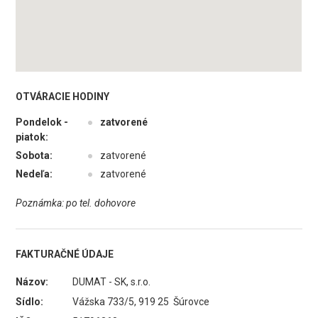
OTVÁRACIE HODINY
Pondelok -
●
zatvorené
piatok:
Sobota:
●
zatvorené
Nedeľa:
●
zatvorené
Poznámka: po tel. dohovore
FAKTURAČNÉ ÚDAJE
Názov:
DUMAT - SK, s.r.o.
Sídlo:
Vážska 733/5, 919 25 Šúrovce