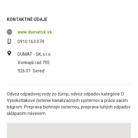
KONTAKTNÉ ÚDAJE
www.dumatsk.sk
0910 163 074
DUMAT - SK, s.r.o.
Vonkajší rad 795
926 01
Sereď
Odvoz odpadovej vody zo žúmp, odvoz odpadov kategórie O.
Vysokotlakové čistenie kanalizačných systémov a práce sacím
bágrom. Preprava biohnojív cisternou, preprava tuhých odpadov
sklápacím návesom.