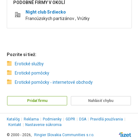
PODOBNÉ FIRMY V OKOLÍ
Night club Srdiecko
Francúzskych partizánov , Vrútky
Pozrite si tiež:
Erotické služby
Erotické pomôcky
Erotické pomôcky ‑ internetové obchody
Pridať firmu
Nahlásiť chybu
Katalóg
|
Reklama
|
Podmienky
|
GDPR
|
DSA
|
Pravidlá používania
|
Kontakt
|
Nastavenie súkromia
© 2000 - 2026,
Ringier Slovakia Communities s.r.o.