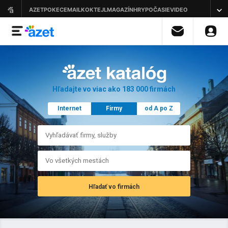
Hľadajte vo viac ako 183 000 firmách
Internet
Firmy
od A po Z