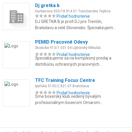
poradenstvo.
Dj gretka b
Hurbanova 353/18 914 51 Trenčianske Teplice
Pridať hodnotenie
DJ GRETKA B je profi DJ pre Trenčín,
Bratislavu a celé Slovensko. Špecializujem
sa na svadby, stužkové, oslavy a firemné
večierky. Som multižánrová DJ...
PEMID Pracovné Odevy
Stošická 913/1 031 04 Liptovský Mikuláš
Pridať hodnotenie
Špecializujeme sa na komplexný predaj a
distribúciu ochranných pracovných
prostriedkov, odolných pracovných odevov
pre náročné prevádzky, reflexné ode...
TFC Training Focus Centre
Ipeľská 5135/2 821 07 Bratislava
Pridať hodnotenie
Sme boxerský klub vedený bývalým
profesionálnym boxerom Omarom
Ahmadom, kde spájame skúsenosti z ringu
s individuálnym prístupom ku každému
členovi. T...