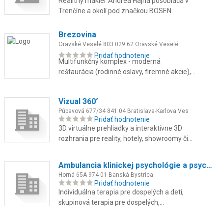
Realitný maklér Andrea Hajná pôsobiaca v
Trenčíne a okolí pod značkou BOSEN.
Sprostredkovanie predaja a prenájmu
nehnuteľností, poradenstvo a oceňov...
Brezovina
Oravské Veselé 803 029 62 Oravské Veselé
Pridať hodnotenie
Multifunkčný komplex - moderná
reštaurácia (rodinné oslavy, firemné akcie),
súkromné wellness, špičkové fitness,
ubytovanie v lone prírody.
Vizual 360°
Púpavová 677/34 841 04 Bratislava-Karlova Ves
Pridať hodnotenie
3D virtuálne prehliadky a interaktívne 3D
rozhrania pre reality, hotely, showroomy či
reštaurácie. Pôsobíme v Bratislave a širšom
okolí. Pomôžeme vám ...
Ambulancia klinickej psychológie a psychoterapie
Horná 65A 974 01 Banská Bystrica
Pridať hodnotenie
Individuálna terapia pre dospelých a deti,
skupinová terapia pre dospelých,
psychodiagnostika, krízová intervencia a