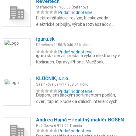
Reveltech
Štefanová 91 900 86 Štefanová
Pridať hodnotenie
Elektroinštalácie, revízie, bleskozvody,
elektrické prípojky, výroba rozvádzačov,
svietidlá, vstupné systémy, poruchy.
iguru.sk
Dénešova 1158/8 040 23 Košice
Pridať hodnotenie
iguru.sk - servis, predaj a výkup elektroniky v
Košiciach. Opravy iPhone, MacBook,
Samsung aj konzol na počkanie. Použité
zariadenia so zárukou až 24 ...
KLÚČNIK, s.r.o.
Sasinkova 694/17 908 51 Holíč
Pridať hodnotenie
Disponujem širokým sortimentom podláh,
dverí, tapiet, kľučiek a ďalších interiérových
doplnkov, tieniacej techniky ako sú žalúzie,
rolety, sieťky, von...
Andrea Hajná – realitný maklér BOSEN
Ružičková 6 911 05 Trenčín
Pridať hodnotenie