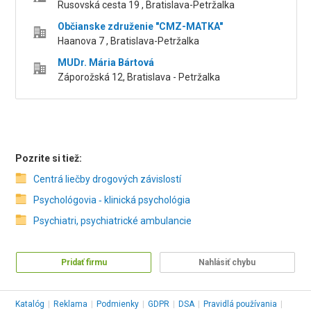
Rusovská cesta 19 , Bratislava-Petržalka
Občianske združenie "CMZ-MATKA"
Haanova 7 , Bratislava-Petržalka
MUDr. Mária Bártová
Záporožská 12, Bratislava - Petržalka
Pozrite si tiež:
Centrá liečby drogových závislostí
Psychológovia ‑ klinická psychológia
Psychiatri, psychiatrické ambulancie
Pridať firmu
Nahlásiť chybu
Katalóg
|
Reklama
|
Podmienky
|
GDPR
|
DSA
|
Pravidlá používania
|