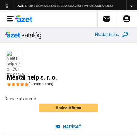
Hľadať firmu
Mental help s. r. o.
(
3
hodnotenia
)
Dnes:
zatvorené
Hodnotiť firmu
NAPÍSAŤ