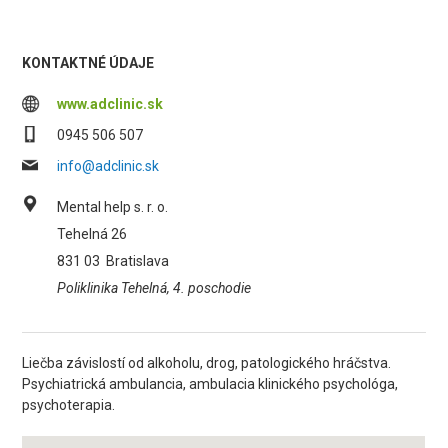
KONTAKTNÉ ÚDAJE
www.adclinic.sk
0945 506 507
info@adclinic.sk
Mental help s. r. o.
Tehelná 26
831 03
Bratislava
Poliklinika Tehelná, 4. poschodie
Liečba závislostí od alkoholu, drog, patologického hráčstva.
Psychiatrická ambulancia, ambulacia klinického psychológa,
psychoterapia.