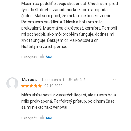
Musím sa podeliť o svoju skúsenosť. Chodil som pred
tým do štátneho zariadenia kde som si pripadal
čudne. Mal som pocit, že mi tam nikto nerozumie.
Potom som navštívil AD klinik a bol som milo
prekvalený. Maximálna dikrétnosť, komfort. Pomohli
mi pochodpiť, ako môj problém funguje, dodnes mi
život funguje. Ďakujem dr. Palkovičovi a dr.
Huštatymu za ich pomoc.
Užitočné?
Áno
Marcela
Hodnotenia: 1
Užitočné:
8
09.10.2020
Mám skúsenosti z viacerých liečení, ale tu som bola
milo prekvapená. Perfektný prístup, po dlhom čase
sa mi niekto fakt venoval
Užitočné?
Áno