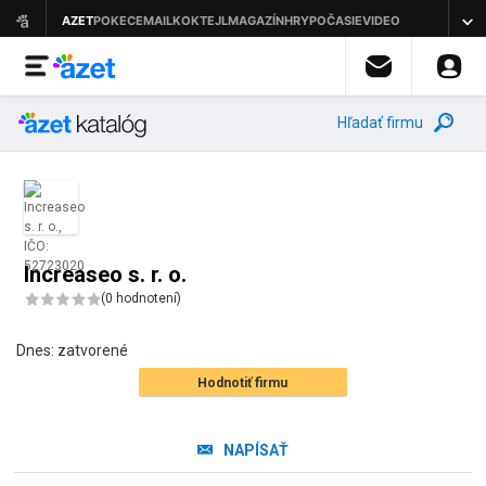
Hľadať firmu
Increaseo s. r. o.
(
0 hodnotení
)
Dnes:
zatvorené
Hodnotiť firmu
NAPÍSAŤ