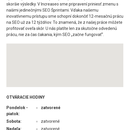
skoršie výsledky. V Increaseo sme pripravení priniesť zmenu s
našimi jedinečnými SEO Šprintami. Vďaka našemu
inovatívnemu prístupu sme schopní dokončiť 12-mesačnú prácu
na SEO už za 12 týždňov. To znamená, že z našej práce môžete
profitovať oveľa skôr. U nás platíte len za skutočne odvedenú
prácu, nie za čas čakania, kým SEO „začne fungovať“.
OTVÁRACIE HODINY
Pondelok -
●
zatvorené
piatok:
Sobota:
●
zatvorené
Nedeľa:
●
zatvorené