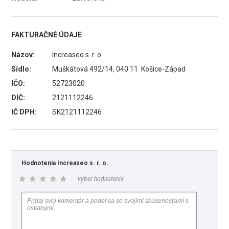
FAKTURAČNÉ ÚDAJE
Názov:
Increaseo s. r. o.
Sídlo:
Muškátová 492/14, 040 11 Košice-Západ
IČO:
52723020
DIČ:
2121112246
IČ DPH:
SK2121112246
Hodnotenia Increaseo s. r. o.
vyber hodnotenie