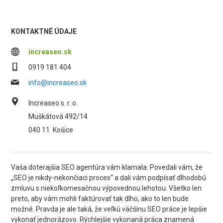
KONTAKTNÉ ÚDAJE
increaseo.sk
0919 181 404
info@increaseo.sk
Increaseo s. r. o.
Muškátová 492/14
040 11
Košice
Vaša doterajšia SEO agentúra vám klamala. Povedali vám, že
„SEO je nikdy-nekončiaci proces“ a dali vám podpísať dlhodobú
zmluvu s niekoľkomesačnou výpovednou lehotou. Všetko len
preto, aby vám mohli faktúrovať tak dlho, ako to len bude
možné. Pravda je ale taká, že veľkú väčšinu SEO práce je lepšie
vykonať jednorázovo. Rýchlejšie vykonaná práca znamená