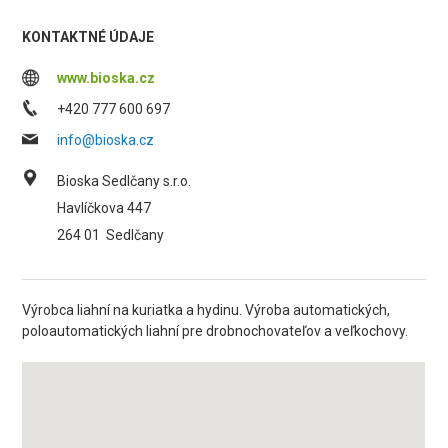
KONTAKTNÉ ÚDAJE
www.bioska.cz
+420 777 600 697
info@bioska.cz
Bioska Sedlčany s.r.o.
Havlíčkova 447
264 01
Sedlčany
Výrobca liahní na kuriatka a hydinu. Výroba automatických,
poloautomatických liahní pre drobnochovateľov a veľkochovy.