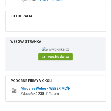
tejto stránke.
Viac v Pravidlách
FOTOGRAFIA
WEBOVÁ STRÁNKA
www.bioska.cz
PODOBNÉ FIRMY V OKOLÍ
Miroslav Weber - WEBER MLÝN
Zdabořská 238 , Příbram