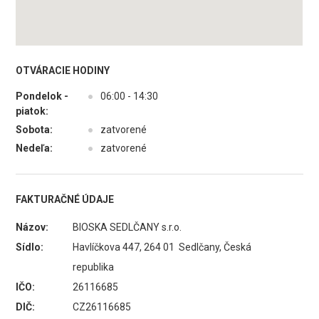
OTVÁRACIE HODINY
Pondelok -
●
06:00 - 14:30
piatok:
Sobota:
●
zatvorené
Nedeľa:
●
zatvorené
FAKTURAČNÉ ÚDAJE
Názov:
BIOSKA SEDLČANY s.r.o.
Sídlo:
Havlíčkova 447, 264 01 Sedlčany, Česká
republika
IČO:
26116685
DIČ:
CZ26116685