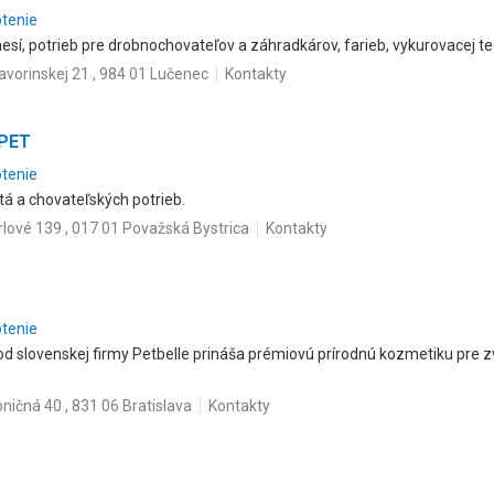
otenie
sí, potrieb pre drobnochovateľov a záhradkárov, farieb, vykurovacej te
avorinskej 21 , 984 01 Lučenec
Kontakty
PET
otenie
tá a chovateľských potrieb.
rlové 139 , 017 01 Považská Bystrica
Kontakty
otenie
d slovenskej firmy Petbelle prináša prémiovú prírodnú kozmetiku pre 
ničná 40 , 831 06 Bratislava
Kontakty