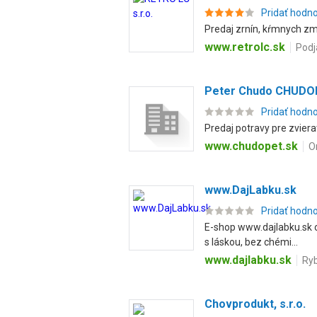
Pridať hodn
Predaj zrnín, kŕmnych zme
www.retrolc.sk
Podj
Peter Chudo CHUDO
Pridať hodn
Predaj potravy pre zviera
www.chudopet.sk
O
www.DajLabku.sk
Pridať hodn
E-shop www.dajlabku.sk o
s láskou, bez chémi...
www.dajlabku.sk
Ryb
Chovprodukt, s.r.o.