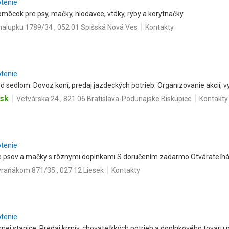
otenie
omôcok pre psy, mačky, hlodavce, vtáky, ryby a korytnačky.
halupku 1789/34 , 052 01 Spišská Nová Ves
Kontakty
otenie
od sedlom. Dovoz koní, predaj jazdeckých potrieb. Organizovanie akcií, v
sk
Vetvárska 24 , 821 06 Bratislava-Podunajske Biskupice
Kontakty
otenie
re psov a mačky s rôznymi doplnkami S doručením zadarmo Otvárateľná
raňákom 871/35 , 027 12 Liesek
Kontakty
otenie
ej stanice. Predaj krmív, chovateľských potrieb a doplnkového tovaru p