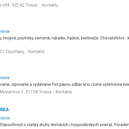
e 694 , 925 42 Trstice
Kontakty
otenie
, hnojivá, postreky, semená, náradie, hadice, kvetináče. Chovateľstvo - 
 01 Topoľčany
Kontakty
otenie
vanie, čipovanie a vydávanie Pet pasov, odber krvi, rôzne vyšetrenia zvie
Mozartova 3 , 917 08 Trnava
Kontakty
IREA
otenie
Starostlivosť o všetky druhy domácich i hospodárskych zvierat. Poradens