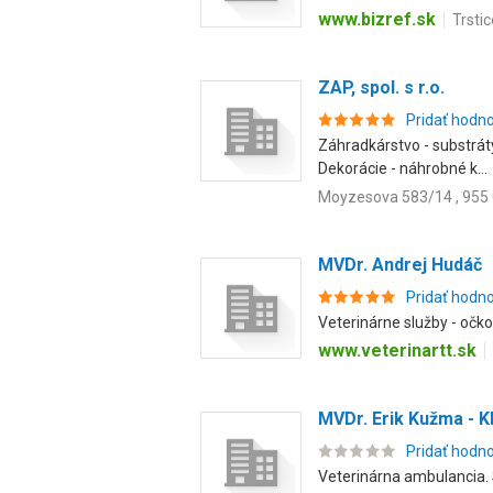
www.bizref.sk
Trstic
ZAP, spol. s r.o.
Pridať hodn
Záhradkárstvo - substráty
Dekorácie - náhrobné k...
Moyzesova 583/14 , 955
MVDr. Andrej Hudáč
Pridať hodn
Veterinárne služby - očko
www.veterinartt.sk
MVDr. Erik Kužma - K
Pridať hodn
Veterinárna ambulancia. 