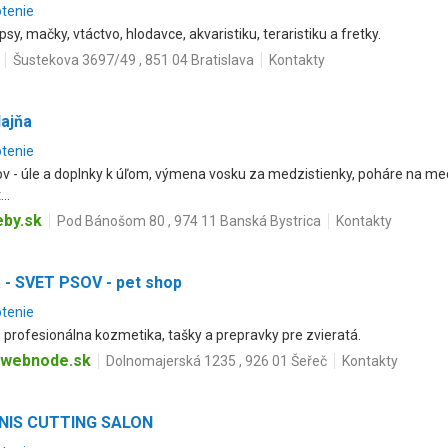
otenie
psy, mačky, vtáctvo, hlodavce, akvaristiku, teraristiku a fretky.
Šustekova 3697/49 , 851 04 Bratislava
Kontakty
dajňa
otenie
rov - úle a doplnky k úľom, výmena vosku za medzistienky, poháre na me
..
eby.sk
Pod Bánošom 80 , 974 11 Banská Bystrica
Kontakty
 - SVET PSOV - pet shop
otenie
, profesionálna kozmetika, tašky a prepravky pre zvieratá.
.webnode.sk
Dolnomajerská 1235 , 926 01 Šeřeč
Kontakty
ANIS CUTTING SALON