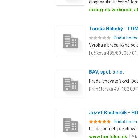
diagnostika, liečebná terap
drdog-sk.webnode.s
Tomáš Hliboký - TO
Pridať hodn
Výroba a predaj kynologic
Fučíkova 435/80 , 087 01 
BAV, spol. s r.o.
Predaj chovateľských potri
Primátorská 49 , 182 00 
Jozef Kucharčík - 
Pridať hodn
Predaj potrieb pre chovat
www.hortulus.sk
Sta