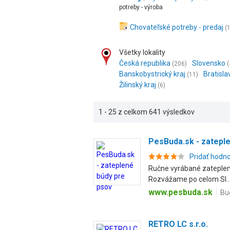
potreby - výroba
Chovateľské potreby - predaj
(
Všetky lokality
Česká republika
Slovensko
(206)
(
Banskobystrický kraj
Bratisla
(11)
Žilinský kraj
(6)
1 - 25 z celkom 641 výsledkov
PesBuda.sk - zatepl
Pridať hodn
Ručne vyrábané zateplené
Rozvážame po celom Sl..
www.pesbuda.sk
Bu
RETRO LC s.r.o.