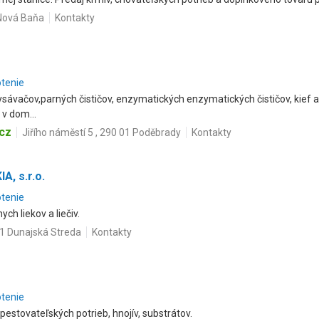
 Nová Baňa
Kontakty
otenie
ysávačov,parných čističov, enzymatických enzymatických čističov, kief
v dom...
cz
Jiřího náměstí 5 , 290 01 Poděbrady
Kontakty
, s.r.o.
otenie
ch liekov a liečiv.
01 Dunajská Streda
Kontakty
otenie
estovateľských potrieb, hnojív, substrátov.