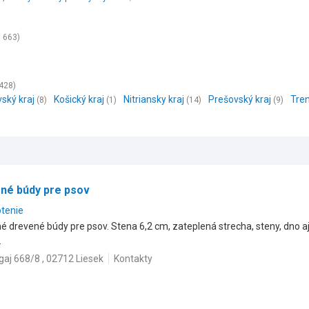
1 663)
428)
vský kraj
Košický kraj
Nitriansky kraj
Prešovský kraj
Tren
(8)
(1)
(14)
(9)
ené búdy pre psov
otenie
 drevené búdy pre psov. Stena 6,2 cm, zateplená strecha, steny, dno aj 
.
gaj 668/8 , 02712 Liesek
Kontakty