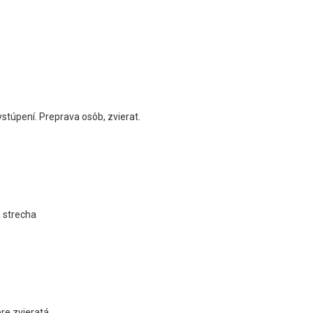
ystúpení. Preprava osôb, zvierat.
 strecha
re zvieratá.