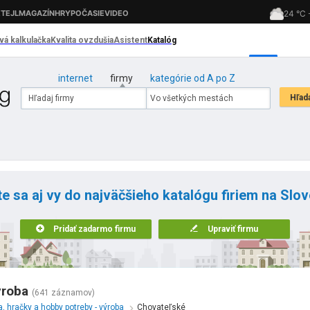
internet
firmy
kategórie od A po Z
te sa aj vy do najväčšieho katalógu firiem na Slo
Pridať zadarmo firmu
Upraviť firmu
ýroba
(641 záznamov)
, hračky a hobby potreby - výroba
Chovateľské