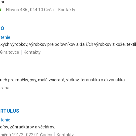
i...
k
Hlavná 486 , 044 10 Geča
Kontakty
MO
otenie
kých výrobkov, výrobkov pre poľovníkov a ďalších výrobkov z kože, textil
Giraltovce
Kontakty
eb pre mačky, psy, malé zvieratá, vtákov, teraristika a akvaristika.
Praha
HORTULUS
otenie
eľov, záhradkárov a včelárov.
ničná 191/2 , 022 01 Čadca
Kontakty