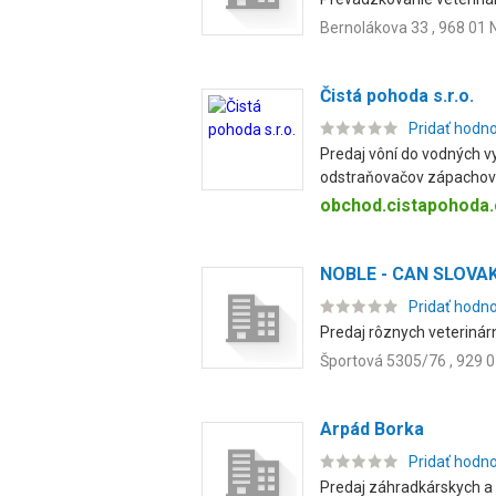
Bernolákova 33 , 968 01
Čistá pohoda s.r.o.
Pridať hodn
Predaj vôní do vodných v
odstraňovačov zápachov 
obchod.cistapohoda.
NOBLE - CAN SLOVAKIA
Pridať hodn
Predaj rôznych veterinárny
Športová 5305/76 , 929 
Arpád Borka
Pridať hodn
Predaj záhradkárskych a p