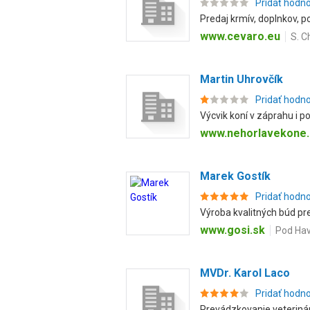
Pridať hodn
Predaj krmív, doplnkov, p
www.cevaro.eu
S. C
Martin Uhrovčík
Pridať hodn
Výcvik koní v záprahu i p
www.nehorlavekone.
Marek Gostík
Pridať hodn
Výroba kvalitných búd p
www.gosi.sk
Pod Hav
MVDr. Karol Laco
Pridať hodn
Prevádzkovanie veterinárn