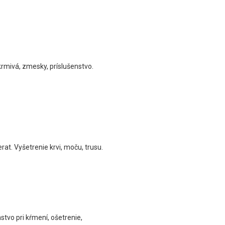
krmivá, zmesky, príslušenstvo.
rat. Vyšetrenie krvi, moču, trusu.
tvo pri kŕmení, ošetrenie,