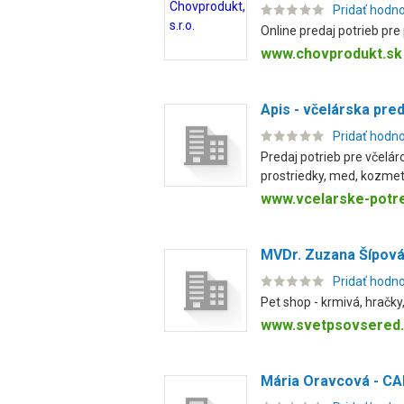
Pridať hodn
Online predaj potrieb pre 
www.chovprodukt.sk
Apis - včelárska pre
Pridať hodn
Predaj potrieb pre včelá
prostriedky, med, kozmet.
www.vcelarske-potr
MVDr. Zuzana Šípová
Pridať hodn
Pet shop - krmivá, hračky
www.svetpsovsered
Mária Oravcová - C