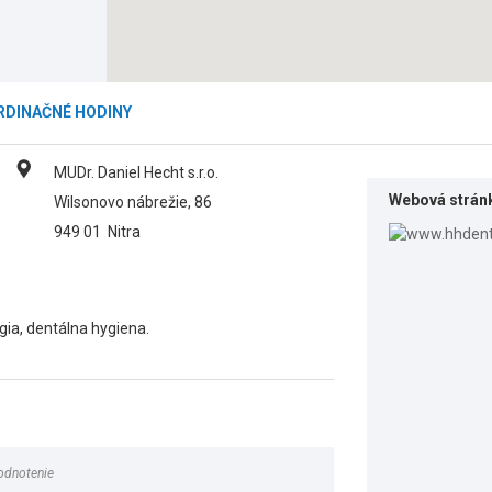
RDINAČNÉ HODINY
MUDr. Daniel Hecht s.r.o.
Webová strán
Wilsonovo nábrežie, 86
949 01
Nitra
gia, dentálna hygiena.
odnotenie