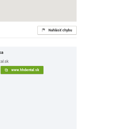
Nahlásiť chybu
ka
www.hhdental.sk