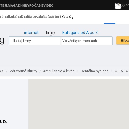
internet
firmy
kategórie od A po Z
slá
Zdravotné služby
Ambulancie a lekári
Dentálna hygiena
/
/
/
/
MUDr. Dan
.o.