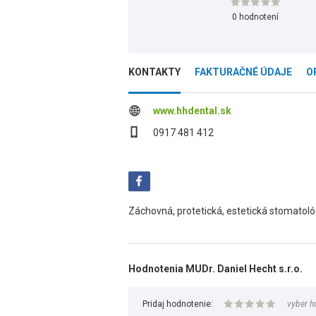
0 hodnotení
KONTAKTY
FAKTURAČNÉ ÚDAJE
O
www.hhdental.sk
0917 481 412
Záchovná, protetická, estetická stomatoló
Hodnotenia MUDr. Daniel Hecht s.r.o.
Pridaj hodnotenie:
vyber h