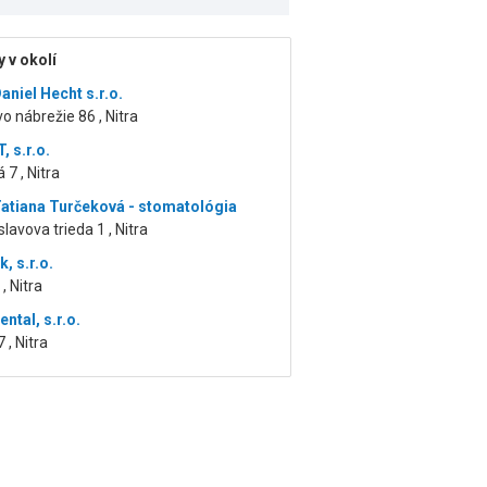
 v okolí
aniel Hecht s.r.o.
o nábrežie 86 , Nitra
 s.r.o.
 7 , Nitra
atiana Turčeková - stomatológia
lavova trieda 1 , Nitra
k, s.r.o.
, Nitra
ntal, s.r.o.
 , Nitra