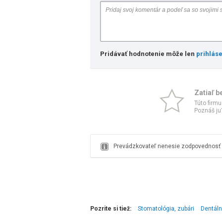
Pridávať hodnotenie môže len
prihlás
Zatiaľ b
Túto firmu
Poznáš ju?
Prevádzkovateľ nenesie zodpovednosť z
Pozrite si tiež:
Stomatológia, zubári
Dentáln