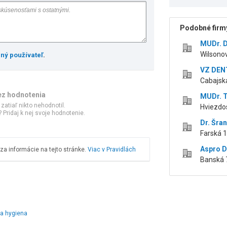
Podobné firmy
MUDr. D
Wilsonov
ený používateľ
.
VZ DENT,
Cabajská
ez hodnotenia
MUDr. T
 zatiaľ nikto nehodnotil.
Hviezdos
 Pridaj k nej svoje hodnotenie.
Dr. Šran
Farská 1 
Aspro De
a informácie na tejto stránke.
Viac v Pravidlách
Banská 7
a hygiena