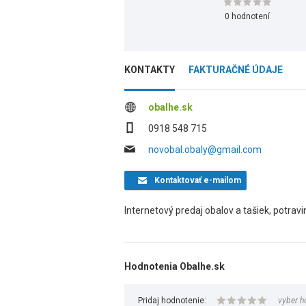
0 hodnotení
KONTAKTY
FAKTURAČNÉ ÚDAJE
obalhe.sk
0918 548 715
novobal.obaly@gmail.com
Kontaktovať
e-mailom
Internetový predaj obalov a tašiek, potravino
Hodnotenia Obalhe.sk
Pridaj hodnotenie:
vyber h