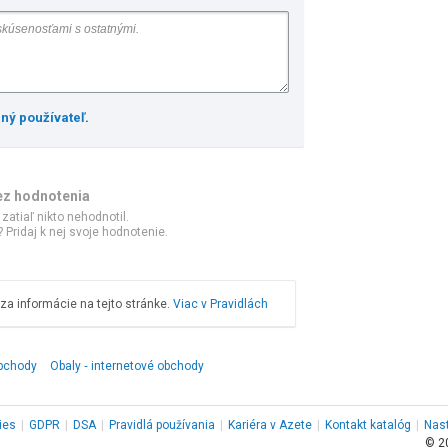
ený používateľ
.
ez hodnotenia
 zatiaľ nikto nehodnotil.
 Pridaj k nej svoje hodnotenie.
a informácie na tejto stránke.
Viac v Pravidlách
obchody
Obaly ‑ internetové obchody
ies
|
GDPR
|
DSA
|
Pravidlá používania
|
Kariéra v Azete
|
Kontakt
katalóg
|
Nas
© 2