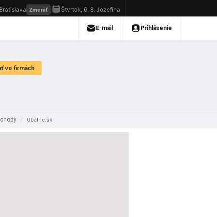
obchody
/
Obalhe.sk