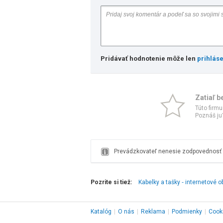
Pridávať hodnotenie môže len
prihlás
Zatiaľ b
Túto firmu
Poznáš ju?
Prevádzkovateľ nenesie zodpovednosť z
Pozrite si tiež:
Kabelky a tašky ‑ internetové 
Katalóg
|
O nás
|
Reklama
|
Podmienky
|
Cook