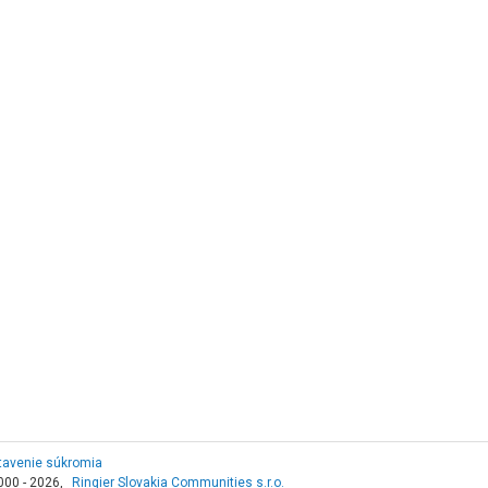
tavenie súkromia
000 - 2026,
Ringier Slovakia Communities s.r.o.