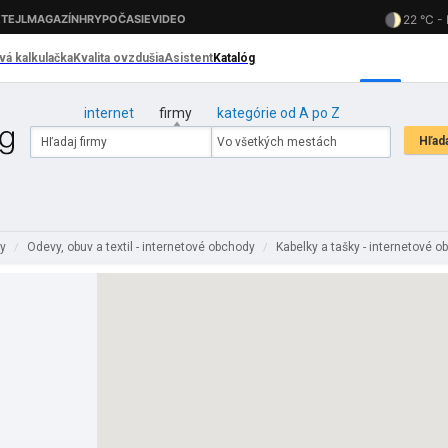
internet
firmy
kategórie od A po Z
dy
Odevy, obuv a textil - internetové obchody
Kabelky a tašky - internetové 
/
/