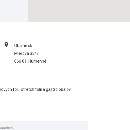
Obalhe.sk
Mierova 33/7
066 01
Humenné
vých fólií, stretch fólií a gastro obalov.
odnotenie