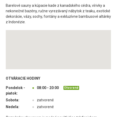
Barelové sauny a kúpacie kade z kanadského cédra, vírivky a
nekonečné bazény, ručne vyrezávaný nábytok z teaku, exotické
dekorácie, vázy, sochy, fontány a exkluzívne bambusové altánky
z Indonézie.
OTVÁRACIE HODINY
Pondelok -
●
08:00 - 20:00
Otvorené
piatok:
Sobota:
●
zatvorené
Nedeľa:
●
zatvorené