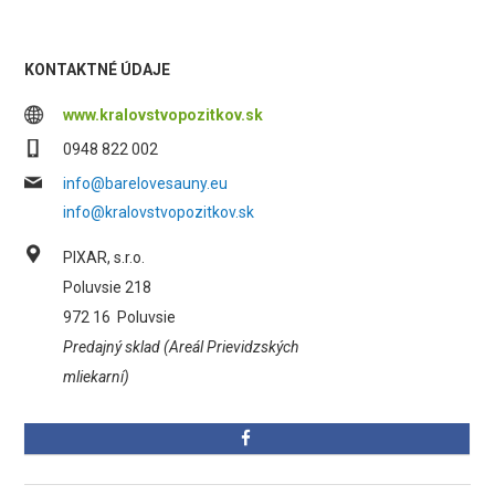
KONTAKTNÉ ÚDAJE
www.kralovstvopozitkov.sk
0948 822 002
info@barelovesauny.eu
info@kralovstvopozitkov.sk
PIXAR, s.r.o.
Poluvsie 218
972 16
Poluvsie
Predajný sklad (Areál Prievidzských
mliekarní)