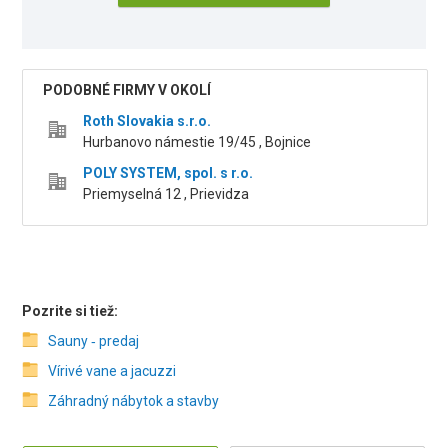
PODOBNÉ FIRMY V OKOLÍ
Roth Slovakia s.r.o.
Hurbanovo námestie 19/45 , Bojnice
POLY SYSTEM, spol. s r.o.
Priemyselná 12 , Prievidza
Pozrite si tiež:
Sauny ‑ predaj
Vírivé vane a jacuzzi
Záhradný nábytok a stavby