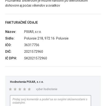
Poznámka: showroom je možné navštíviť po telefonickom
dohovore aj počas víkendov a sviatkov
FAKTURAČNÉ ÚDAJE
Názov:
PIXAR, s.r.o.
Sídlo:
Poluvsie 218, 972 16 Poluvsie
IČO:
36317756
DIČ:
2021572960
IČ DPH:
SK2021572960
Hodnotenia PIXAR, s.r.o.
vyber hodnotenie