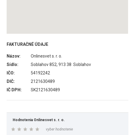
FAKTURAČNÉ ÚDAJE
Názov:
Onlinesvet s. r. o.
Sídlo:
Soblahov 852, 913 38 Soblahov
IČO:
54192242
DIČ:
2121630489
IČ DPH:
SK2121630489
Hodnotenia Onlinesvet s. r. o.
vyber hodnotenie