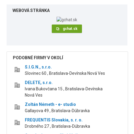
WEBOVÁ STRÁNKA
gchat.sk
PODOBNÉ FIRMY V OKOLÍ
S.I.G.N., s.r.o.
Slovinec 60 , Bratislava-Devínska Nová Ves
DELETE, s.r.o.
Ivana Bukovčana 15 , Bratislava-Devínska
Nová Ves
Zoltán Németh - e- studio
Gallayova 49 , Bratislava-Dúbravka
FREQUENTIS Slovakia, s. r. o.
Drobného 27 , Bratislava-Dúbravka