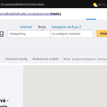
internet
firmy
kategórie od A po Z
á
Zdravotné služby
Ambulancie a lekári
/
/
/
MUDr. Zuzana Grebáčová - Sonogr
vá -
ncia