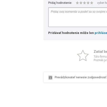
Pridaj hodnotenie:
vyber h
Pridávať hodnotenie môže len
prihlás
Zatiaľ b
Túto firmu
Poznáš ju?
Prevádzkovateľ nenesie zodpovednosť z