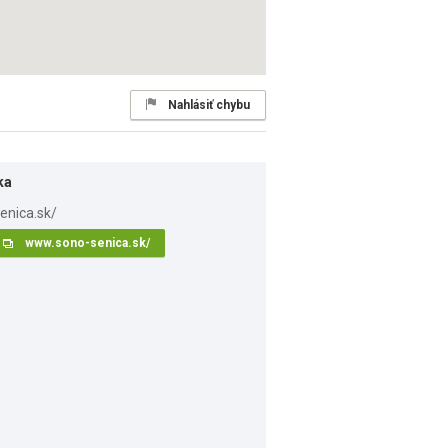
Nahlásiť chybu
ka
www.sono-senica.sk/