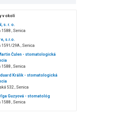
 v okolí
s. r. o.
 1588 , Senica
, s.r.o.
á 1591/29A , Senica
artin Čulen - stomatologická
ncia
 1588 , Senica
duard Králik - stomatologická
ncia
ská 532 , Senica
ľga Guzyová - stomatológ
 1588 , Senica