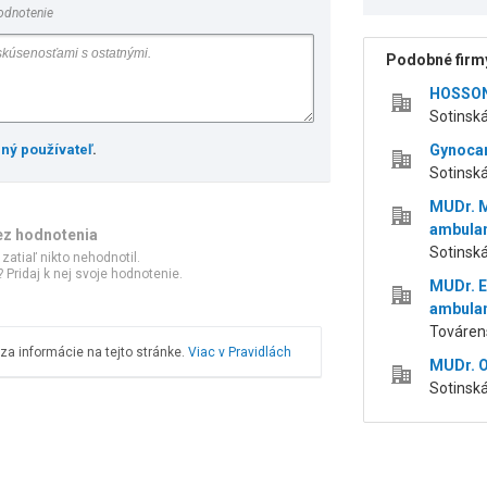
odnotenie
Podobné firmy
HOSSON, 
Sotinská
ený používateľ
.
Gynocare
Sotinsk
MUDr. M
ambula
ez hodnotenia
Sotinská
 zatiaľ nikto nehodnotil.
 Pridaj k nej svoje hodnotenie.
MUDr. E
ambula
Továren
a informácie na tejto stránke.
Viac v Pravidlách
MUDr. O
Sotinská