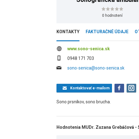
0 hodnotení
KONTAKTY
FAKTURAČNÉ ÚDAJE
O
www.sono-senica.sk
0948 171 703
sono-senica@sono-senica.sk
Kontaktovať
e-mailom
Sono prsníkov, sono brucha.
Hodnotenia MUDr. Zuzana Grebáčová - 