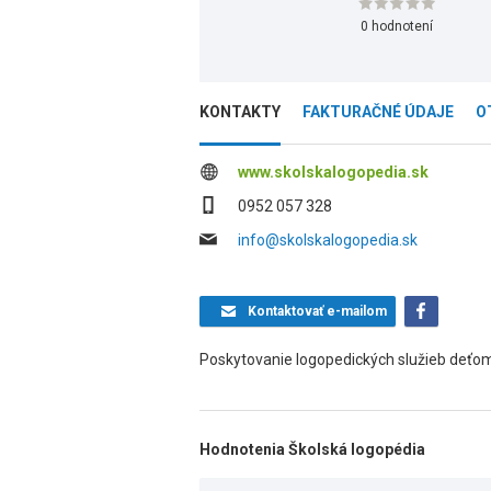
0 hodnotení
KONTAKTY
FAKTURAČNÉ ÚDAJE
O
www.skolskalogopedia.sk
0952 057 328
info@skolskalogopedia.sk
Kontaktovať
e-mailom
Poskytovanie logopedických služieb deťom
Hodnotenia Školská logopédia