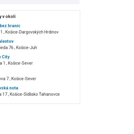
 v okolí
bez hraníc
1 , Košice-Dargovských Hrdinov
alentov
ieda 76 , Košice-Juh
 City
 1 , Košice-Sever
va 7 , Košice-Sever
vská nota
a 17 , Košice-Sídlisko Ťahanovce