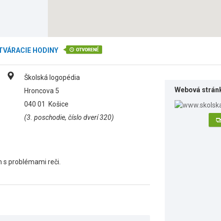
TVÁRACIE HODINY
Školská logopédia
Webová strán
Hroncova 5
040 01
Košice
(3. poschodie, číslo dverí 320)
 s problémami reči.