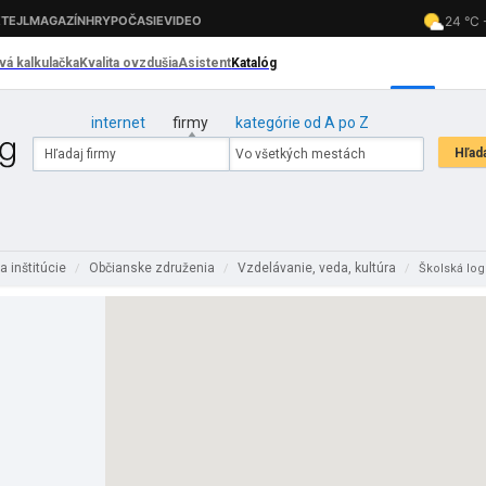
internet
firmy
kategórie od A po Z
a inštitúcie
Občianske združenia
Vzdelávanie, veda, kultúra
/
/
/
Školská lo