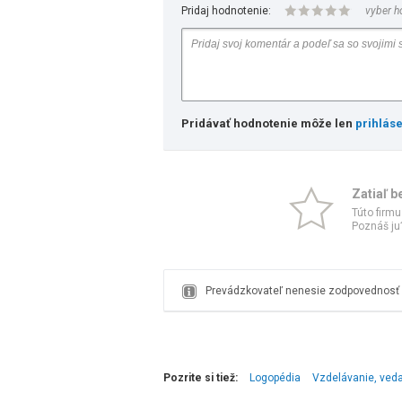
Pridaj hodnotenie:
vyber h
Pridávať hodnotenie môže len
prihlás
Zatiaľ b
Túto firmu
Poznáš ju?
Prevádzkovateľ nenesie zodpovednosť z
Pozrite si tiež:
Logopédia
Vzdelávanie, veda