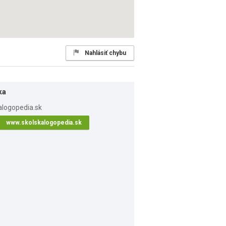
Nahlásiť chybu
ka
www.skolskalogopedia.sk