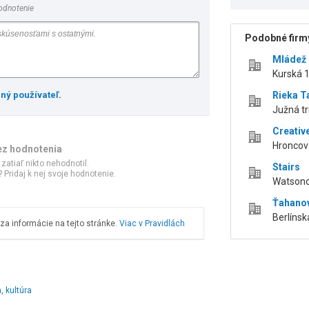
odnotenie
Podobné firmy
Mládež 
Kurská 1
ený používateľ
.
Rieka T
Južná tr
Creative
Hroncova
ez hodnotenia
 zatiaľ nikto nehodnotil.
Stairs
 Pridaj k nej svoje hodnotenie.
Watsono
Ťahano
Berlínsk
a informácie na tejto stránke.
Viac v Pravidlách
, kultúra