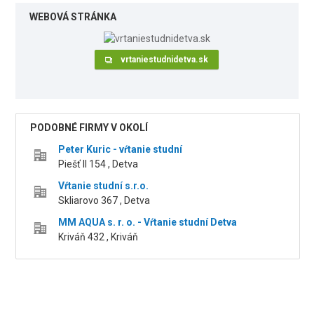
WEBOVÁ STRÁNKA
vrtaniestudnidetva.sk
PODOBNÉ FIRMY V OKOLÍ
Peter Kuric - vŕtanie studní
Piešť II 154 , Detva
Vŕtanie studní s.r.o.
Skliarovo 367 , Detva
MM AQUA s. r. o. - Vŕtanie studní Detva
Kriváň 432 , Kriváň