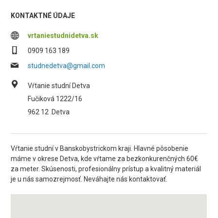
KONTAKTNÉ ÚDAJE
vrtaniestudnidetva.sk
0909 163 189
studnedetva@gmail.com
Vŕtanie studní Detva
Fučiková 1222/16
962 12
Detva
Vŕtanie studní v Banskobystrickom kraji. Hlavné pôsobenie
máme v okrese Detva, kde vŕtame za bezkonkurenčných 60€
za meter. Skúsenosti, profesionálny prístup a kvalitný materiál
je u nás samozrejmosť. Neváhajte nás kontaktovať.