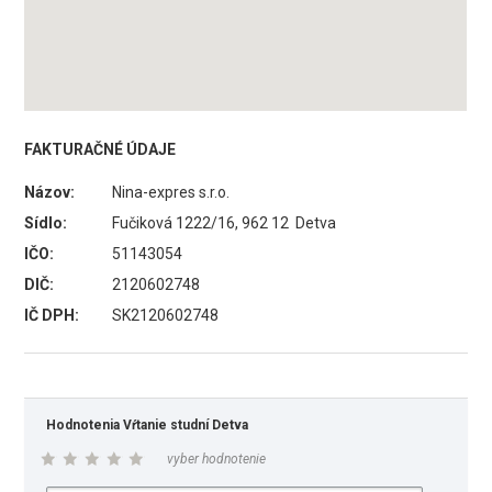
FAKTURAČNÉ ÚDAJE
Názov:
Nina-expres s.r.o.
Sídlo:
Fučiková 1222/16, 962 12 Detva
IČO:
51143054
DIČ:
2120602748
IČ DPH:
SK2120602748
Hodnotenia Vŕtanie studní Detva
vyber hodnotenie