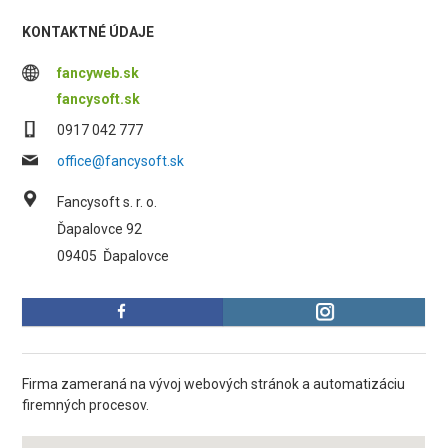
KONTAKTNÉ ÚDAJE
fancyweb.sk
fancysoft.sk
0917 042 777
office@fancysoft.sk
Fancysoft s. r. o.
Ďapalovce 92
09405
Ďapalovce
Firma zameraná na vývoj webových stránok a automatizáciu
firemných procesov.