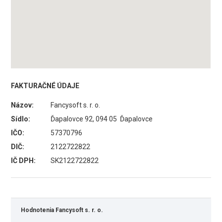
FAKTURAČNÉ ÚDAJE
Názov:
Fancysoft s. r. o.
Sídlo:
Ďapalovce 92, 094 05 Ďapalovce
IČO:
57370796
DIČ:
2122722822
IČ DPH:
SK2122722822
Hodnotenia Fancysoft s. r. o.