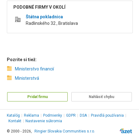
PODOBNÉ FIRMY V OKOLÍ
Štátna pokladnica
Radlinského 32 , Bratislava
Pozrite si tiež:
Ministerstvo financií
Ministerstvá
Pridať firmu
Nahlásiť chybu
Katalóg
|
Reklama
|
Podmienky
|
GDPR
|
DSA
|
Pravidlá používania
|
Kontakt
|
Nastavenie súkromia
© 2000 - 2026,
Ringier Slovakia Communities s.r.o.