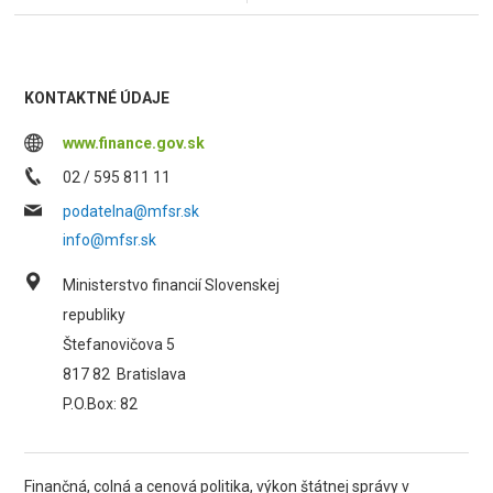
KONTAKTNÉ ÚDAJE
www.finance.gov.sk
02 / 595 811 11
podatelna@mfsr.sk
info@mfsr.sk
Ministerstvo financií Slovenskej
republiky
Štefanovičova 5
817 82
Bratislava
P.O.Box: 82
Finančná, colná a cenová politika, výkon štátnej správy v