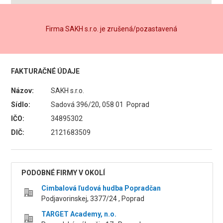
Firma SAKH s.r.o. je zrušená/pozastavená
FAKTURAČNÉ ÚDAJE
Názov:
SAKH s.r.o.
Sídlo:
Sadová 396/20, 058 01 Poprad
IČO:
34895302
DIČ:
2121683509
PODOBNÉ FIRMY V OKOLÍ
Cimbalová ľudová hudba Popradčan
Podjavorinskej, 3377/24 , Poprad
TARGET Academy, n.o.