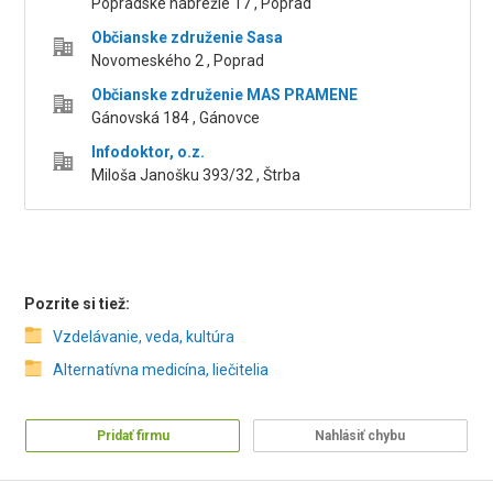
Popradské nábrežie 17 , Poprad
Občianske združenie Sasa
Novomeského 2 , Poprad
Občianske združenie MAS PRAMENE
Gánovská 184 , Gánovce
Infodoktor, o.z.
Miloša Janošku 393/32 , Štrba
Pozrite si tiež:
Vzdelávanie, veda, kultúra
Alternatívna medicína, liečitelia
Pridať firmu
Nahlásiť chybu