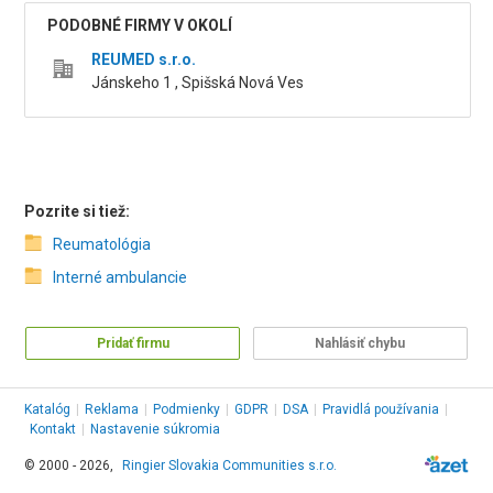
PODOBNÉ FIRMY V OKOLÍ
REUMED s.r.o.
Jánskeho 1 , Spišská Nová Ves
Pozrite si tiež:
Reumatológia
Interné ambulancie
Pridať firmu
Nahlásiť chybu
Katalóg
|
Reklama
|
Podmienky
|
GDPR
|
DSA
|
Pravidlá používania
|
Kontakt
|
Nastavenie súkromia
© 2000 - 2026,
Ringier Slovakia Communities s.r.o.