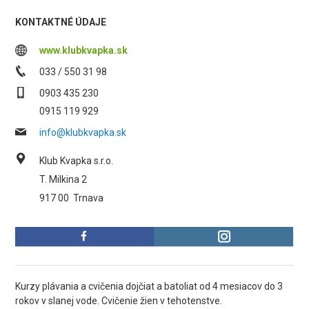
KONTAKTNÉ ÚDAJE
www.klubkvapka.sk
033 / 550 31 98
0903 435 230
0915 119 929
info@klubkvapka.sk
Klub Kvapka s.r.o.
T. Milkina 2
917 00
Trnava
Kurzy plávania a cvičenia dojčiat a batoliat od 4 mesiacov do 3
rokov v slanej vode. Cvičenie žien v tehotenstve.