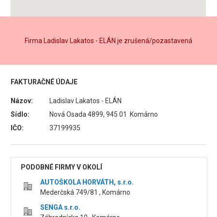
Firma Ladislav Lakatos - ELÁN je zrušená/pozastavená
FAKTURAČNÉ ÚDAJE
Názov:
Ladislav Lakatos - ELÁN
Sídlo:
Nová Osada 4899, 945 01 Komárno
IČO:
37199935
PODOBNÉ FIRMY V OKOLÍ
AUTOŠKOLA HORVÁTH, s.r.o.
Mederčská 749/81 , Komárno
SENGA s.r.o.