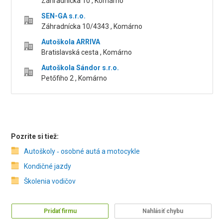
Záhradnícka 10 , Komárno
SEN-GA s.r.o.
Záhradnícka 10/4343 , Komárno
Autoškola ARRIVA
Bratislavská cesta , Komárno
Autoškola Sándor s.r.o.
Petőfiho 2 , Komárno
Pozrite si tiež:
Autoškoly ‑ osobné autá a motocykle
Kondičné jazdy
Školenia vodičov
Pridať firmu
Nahlásiť chybu