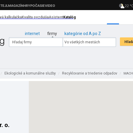
internet
firmy
kategórie od A po Z
Ekologické a komunálne služby
Recyklovanie a triedenie odpadov
/
/
/
MACH T
. o.