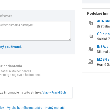
Podobné firmy
odnotenie
ADA GRO
Bratisla
GR s.r.o
Šalská 7
INSA, s.
ený používateľ
.
Niklová u
EIZEN s.
Horné Sa
ez hodnotenia
 zatiaľ nikto nehodnotil.
 Pridaj k nej svoje hodnotenie.
a informácie na tejto stránke.
Viac v Pravidlách
dov
Výroba hutného materiálu
Hutný materiál