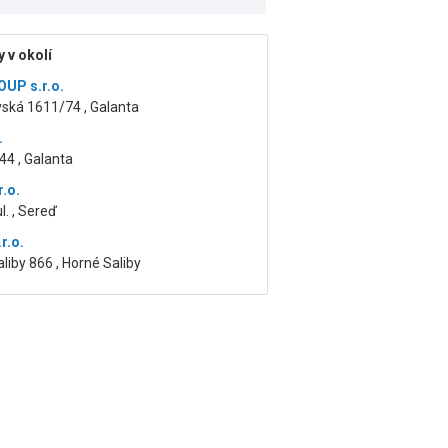
 v okolí
UP s.r.o.
vská 1611/74 , Galanta
.
44 , Galanta
r.o.
l. , Sereď
r.o.
liby 866 , Horné Saliby