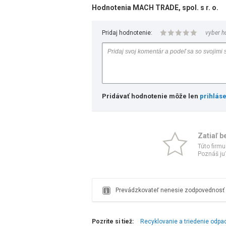
Hodnotenia MACH TRADE, spol. s r. o.
Pridaj hodnotenie:
vyber h
Pridávať hodnotenie môže len
prihlás
Zatiaľ b
Túto firmu
Poznáš ju?
Prevádzkovateľ nenesie zodpovednosť z
Pozrite si tiež:
Recyklovanie a triedenie odpa