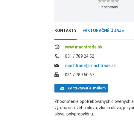
0 hodnotení
KONTAKTY
FAKTURAČNÉ ÚDAJE
www.machtrade.sk
031 / 789 24 52
machtrade@machtrade.sk
031 / 789 60 67
Kontaktovať
e-mailom
Zhodnotenie opotrebovaných olovených a
výroba surového olova, zliatin olova, polyp
olova, polypropylénu.