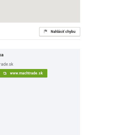
Nahlásiť chybu
ka
www.machtrade.sk