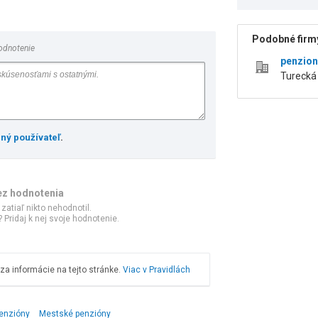
Podobné firmy
odnotenie
penzion 
Turecká 
ený používateľ
.
ez hodnotenia
 zatiaľ nikto nehodnotil.
 Pridaj k nej svoje hodnotenie.
a informácie na tejto stránke.
Viac v Pravidlách
enzióny
Mestské penzióny