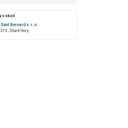
 v okolí
Sant Bernard s. r. o.
313 , Staré Hory