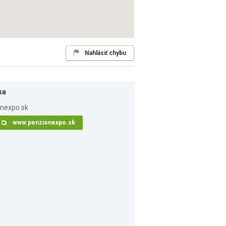
Nahlásiť chybu
ka
www.penzionexpo.sk