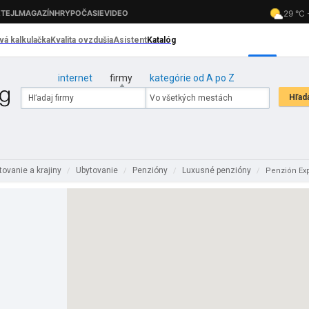
internet
firmy
kategórie od A po Z
ovanie a krajiny
Ubytovanie
Penzióny
Luxusné penzióny
/
/
/
/
Penzión Ex