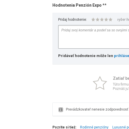
Hodnotenia Penzión Expo **
Pridaj hodnotenie:
vyber h
Pridávať hodnotenie môže len
prihlás
Zatiaľ b
Túto firmu
Poznáš ju?
Prevádzkovateľ nenesie zodpovednosť z
Pozrite si tiež:
Rodinné penzióny
Luxusné p