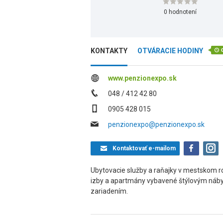
0 hodnotení
KONTAKTY
OTVÁRACIE HODINY
www.penzionexpo.sk
048 / 412 42 80
0905 428 015
penzionexpo@penzionexpo.sk
Kontaktovať
e-mailom
Ubytovacie služby a raňajky v mestskom r
izby a apartmány vybavené štýlovým náby
zariadením.