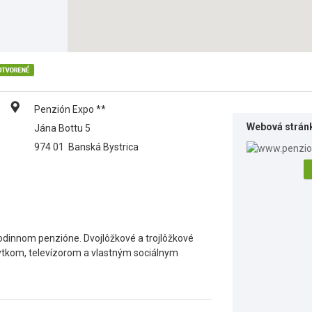
Penzión Expo **
Webová strán
Jána Bottu 5
974 01
Banská Bystrica
odinnom penzióne. Dvojlôžkové a trojlôžkové
tkom, televízorom a vlastným sociálnym