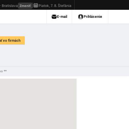
po **