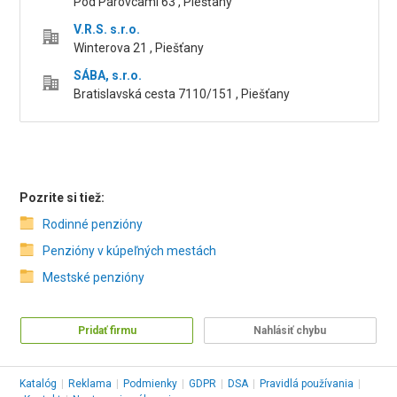
Pod Párovcami 63 , Piešťany
V.R.S. s.r.o.
Winterova 21 , Piešťany
SÁBA, s.r.o.
Bratislavská cesta 7110/151 , Piešťany
Pozrite si tiež:
Rodinné penzióny
Penzióny v kúpeľných mestách
Mestské penzióny
Pridať firmu
Nahlásiť chybu
Katalóg
|
Reklama
|
Podmienky
|
GDPR
|
DSA
|
Pravidlá používania
|