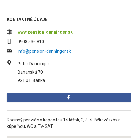
KONTAKTNÉ ÚDAJE
www.pension-danninger.sk
0908 536 810
info@pension-danninger.sk
Peter Danninger
Bananská 70
921 01
Banka
Rodinný penzión s kapacitou 14 lôžok, 2, 3, 4-lôžkové izby s
kúpeľňou, WC a TV-SAT.