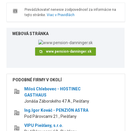
Prevádzkovateľ nenesie zodpovednosť za informácie na
tejto stránke.
Viac v Pravidlách
WEBOVÁ STRÁNKA
www.pension-danninger.sk
PODOBNÉ FIRMY V OKOLÍ
Miloš Chlebovec - HOSTINEC
GASTHAUS
Jonáša Záborského 47 A , Piešťany
Ing.Igor Kováč - PENZIÓN ASTRA
Pod Párovcami 21 , Piešťany
VIPU Piešťany, s.r.o.