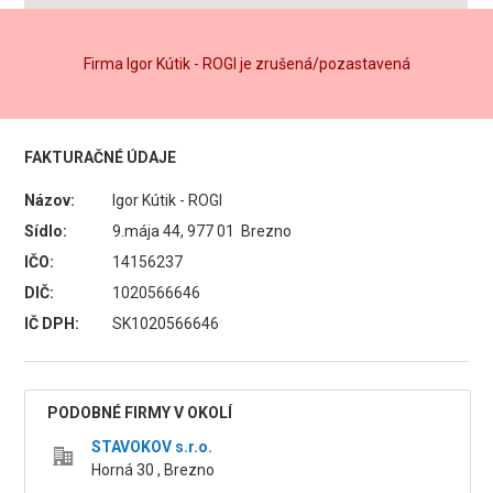
Firma Igor Kútik - ROGI je zrušená/pozastavená
FAKTURAČNÉ ÚDAJE
Názov:
Igor Kútik - ROGI
Sídlo:
9.mája 44, 977 01 Brezno
IČO:
14156237
DIČ:
1020566646
IČ DPH:
SK1020566646
PODOBNÉ FIRMY V OKOLÍ
STAVOKOV s.r.o.
Horná 30 , Brezno