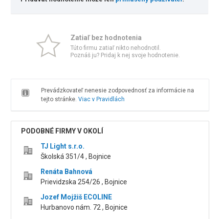
Zatiaľ bez hodnotenia
Túto firmu zatiaľ nikto nehodnotil.
Poznáš ju? Pridaj k nej svoje hodnotenie.
Prevádzkovateľ nenesie zodpovednosť za informácie na
tejto stránke.
Viac v Pravidlách
PODOBNÉ FIRMY V OKOLÍ
TJ Light s.r.o.
Školská 351/4 , Bojnice
Renáta Bahnová
Prievidzska 254/26 , Bojnice
Jozef Mojžiš ECOLINE
Hurbanovo nám. 72 , Bojnice