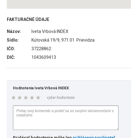
FAKTURAČNÉ ÚDAJE
Názov:
Iveta Vrbová INDEX
Sídlo:
Kútovská 19/9, 971 01 Prievidza
IČO:
37228862
DIČ:
1043609413
Hodnotenia Iveta Vrbová INDEX
vyber hodnotenie
Pridávať hodnotenie môže len
prihlásený používateľ
.