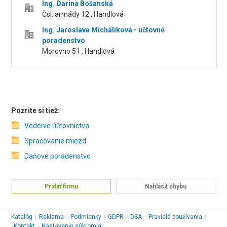
Ing. Darina Bošanská
Čsl. armády 12 , Handlová
Ing. Jaroslava Micháliková - učtovné
poradenstvo
Morovno 51 , Handlová
Pozrite si tiež:
Vedenie účtovníctva
Spracovanie miezd
Daňové poradenstvo
Pridať firmu
Nahlásiť chybu
Katalóg
|
Reklama
|
Podmienky
|
GDPR
|
DSA
|
Pravidlá používania
|
Kontakt
|
Nastavenie súkromia