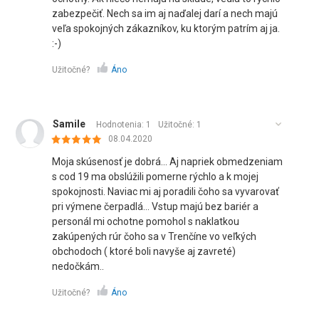
zabezpečiť. Nech sa im aj naďalej darí a nech majú
veľa spokojných zákazníkov, ku ktorým patrím aj ja.
:-)
Užitočné?
Áno
Samile
Hodnotenia: 1
Užitočné:
1
08.04.2020
Moja skúsenosť je dobrá... Aj napriek obmedzeniam
s cod 19 ma obslúžili pomerne rýchlo a k mojej
spokojnosti. Naviac mi aj poradili čoho sa vyvarovať
pri výmene čerpadlá... Vstup majú bez bariér a
personál mi ochotne pomohol s naklatkou
zakúpených rúr čoho sa v Trenčíne vo veľkých
obchodoch ( ktoré boli navyše aj zavreté)
nedočkám..
Užitočné?
Áno