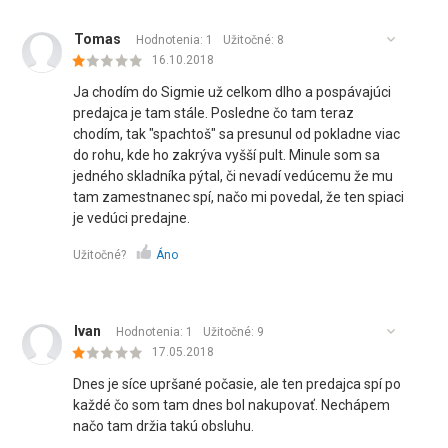
Tomas
Hodnotenia: 1
Užitočné:
8
16.10.2018
Ja chodím do Sigmie už celkom dlho a pospávajúci
predajca je tam stále. Posledne čo tam teraz
chodím, tak "spachtoš" sa presunul od pokladne viac
do rohu, kde ho zakrýva vyšší pult. Minule som sa
jedného skladníka pýtal, či nevadí vedúcemu že mu
tam zamestnanec spí, načo mi povedal, že ten spiaci
je vedúci predajne.
Užitočné?
Áno
Ivan
Hodnotenia: 1
Užitočné:
9
17.05.2018
Dnes je síce upršané počasie, ale ten predajca spí po
každé čo som tam dnes bol nakupovať. Nechápem
načo tam držia takú obsluhu.