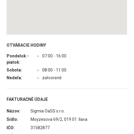
OTVÁRACIE HODINY
Pondelok -
●
07:00 - 16:00
piatok:
Sobota:
●
08:00 - 11:00
Nedeľa:
●
zatvorené
FAKTURAČNÉ ÚDAJE
Názov:
Sigmia OaSS s.r.o.
Sídlo:
Moyzesova 69/2, 019 01 Ilava
IČO:
31582877