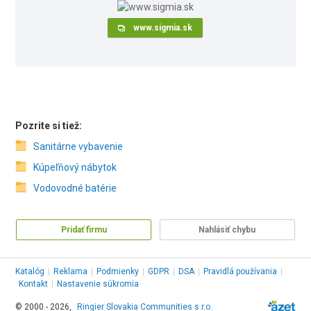
www.sigmia.sk
Pozrite si tiež:
Sanitárne vybavenie
Kúpeľňový nábytok
Vodovodné batérie
Pridať firmu
Nahlásiť chybu
Katalóg
|
Reklama
|
Podmienky
|
GDPR
|
DSA
|
Pravidlá používania
|
Kontakt
|
Nastavenie súkromia
© 2000 - 2026,
Ringier Slovakia Communities s.r.o.