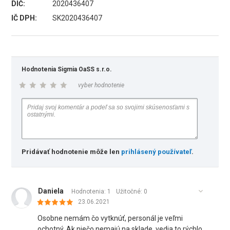
DIČ:
2020436407
IČ DPH:
SK2020436407
Hodnotenia Sigmia OaSS s.r.o.
vyber hodnotenie
Pridávať hodnotenie môže len
prihlásený používateľ
.
Daniela
Hodnotenia: 1
Užitočné:
0
23.06.2021
Osobne nemám čo vytknúť, personál je veľmi
ochotný. Ak niečo nemajú na sklade, vedia to rýchlo