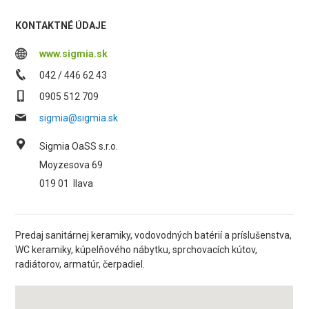
KONTAKTNÉ ÚDAJE
www.sigmia.sk
042 / 446 62 43
0905 512 709
sigmia@sigmia.sk
Sigmia OaSS s.r.o.
Moyzesova 69
019 01
Ilava
Predaj sanitárnej keramiky, vodovodných batérií a príslušenstva,
WC keramiky, kúpelňového nábytku, sprchovacích kútov,
radiátorov, armatúr, čerpadiel.