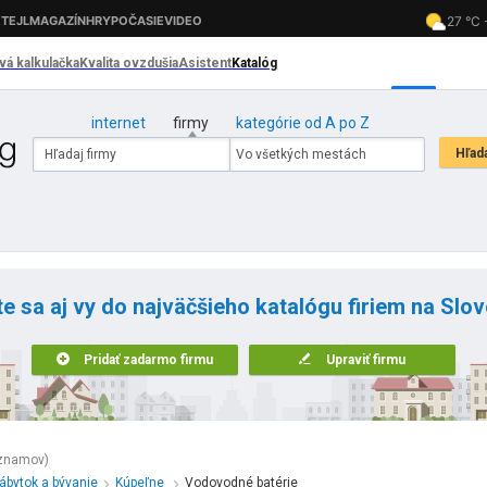
internet
firmy
kategórie od A po Z
te sa aj vy do najväčšieho katalógu firiem na Slo
Pridať zadarmo firmu
Upraviť firmu
znamov)
ábytok a bývanie
Kúpeľne
Vodovodné batérie