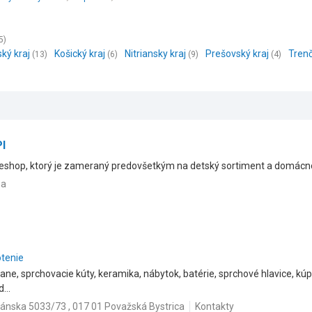
5)
ský kraj
Košický kraj
Nitriansky kraj
Prešovský kraj
Trenč
(13)
(6)
(9)
(4)
I
 eshop, ktorý je zameraný predovšetkým na detský sortiment a domácno
na
otenie
 vane, sprchovacie kúty, keramika, nábytok, batérie, sprchové hlavice, kú
...
zánska 5033/73 , 017 01 Považská Bystrica
Kontakty