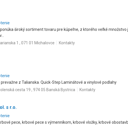
otenie
 ponúka široký sortiment tovaru pre kúpeľne, z ktorého veľké množstvo
...
rianska 1 , 071 01 Michalovce
Kontakty
otenie
 prevažne z Talianska. Quick-Step Laminátové a vinylové podlahy
olenská cesta 19 , 974 05 Banská Bystrica
Kontakty
. s r.o.
otenie
 krbové pece, krbové pece s výmenníkom, krbové vložky, krbové obostavby