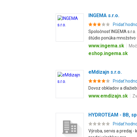
INGEMA s.r.o.
Pridať hodn
Spoločnosť INGEMA s.r.o.
štúdio ponúka množstvo v
www.ingema.sk
Moča
eshop.ingema.sk
eMdizajn s.r.o.
Pridať hodn
Dovoz obkladov a dlažieb
www.emdizajn.sk
Zv
HYDROTEAM - BB, spol
Pridať hodn
Výroba, servis a predaj -