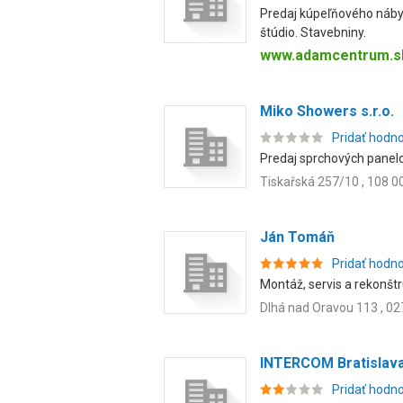
Predaj kúpeľňového nábyt
štúdio. Stavebniny.
www.adamcentrum.s
Miko Showers s.r.o.
Pridať hodn
Predaj sprchových panelo
Tiskařská 257/10 , 108 0
Ján Tomáň
Pridať hodn
Montáž, servis a rekonštru
Dlhá nad Oravou 113 , 02
INTERCOM Bratislava,
Pridať hodn