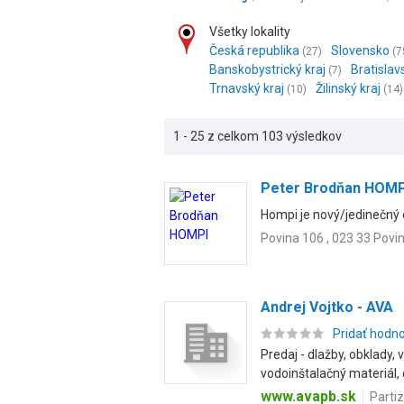
Všetky lokality
Česká republika
Slovensko
(27)
(7
Banskobystrický kraj
Bratislav
(7)
Trnavský kraj
Žilinský kraj
(10)
(14)
1 - 25 z celkom 103 výsledkov
Peter Brodňan HOMP
Hompi je nový/jedinečný
Povina 106 , 023 33 Povi
Andrej Vojtko - AVA
Pridať hodn
Predaj - dlažby, obklady,
vodoinštalačný materiál, d
www.avapb.sk
Parti