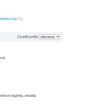
iansky kraj
(12)
Zoradiť podľa:
sti.
peľňové doplnky, zrkadlá,