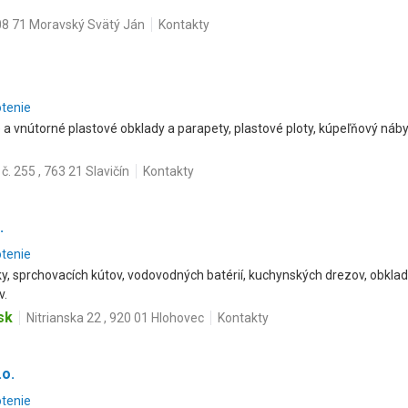
08 71 Moravský Svätý Ján
Kontakty
otenie
e a vnútorné plastové obklady a parapety, plastové ploty, kúpeľňový náb
 č. 255 , 763 21 Slavičín
Kontakty
.
otenie
ky, sprchovacích kútov, vodovodných batérií, kuchynských drezov, obkla
v.
sk
Nitrianska 22 , 920 01 Hlohovec
Kontakty
.o.
otenie