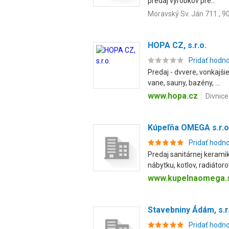
predaj výrobkov pre...
Moravský Sv. Ján 711 , 9
HOPA CZ, s.r.o.
Pridať hodn
Predaj - dvvere, vonkajši
vane, sauny, bazény, ...
www.hopa.cz
Divnice
Kúpeľňa OMEGA s.r.o
Pridať hodn
Predaj sanitárnej kerami
nábytku, kotlov, radiátoro
www.kupelnaomega.
Stavebniny Ádám, s.r
Pridať hodn