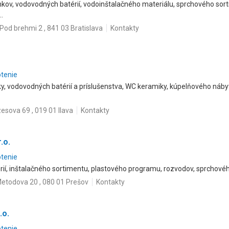
kov, vodovodných batérií, vodoinštalačného materiálu, sprchového sor
..
Pod brehmi 2 , 841 03 Bratislava
Kontakty
otenie
y, vodovodných batérií a príslušenstva, WC keramiky, kúpelňového nábyt
sova 69 , 019 01 Ilava
Kontakty
.o.
otenie
ií, inštalačného sortimentu, plastového programu, rozvodov, sprchové
etodova 20 , 080 01 Prešov
Kontakty
.o.
otenie