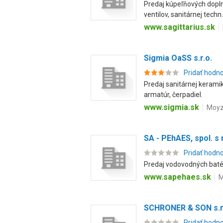
Predaj kúpeľňových dopln
ventilov, sanitárnej techn.
www.sagittarius.sk
Sigmia OaSS s.r.o.
Pridať hodn
Predaj sanitárnej keramik
armatúr, čerpadiel.
www.sigmia.sk
Moyze
SA - PEhAES, spol. s r
Pridať hodn
Predaj vodovodných batér
www.sapehaes.sk
M
SCHRONER & SON s.r
Pridať hodn