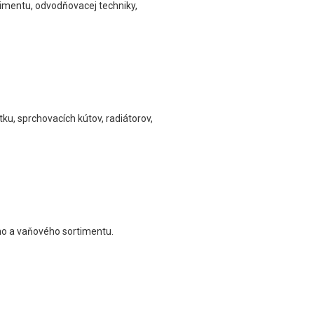
timentu, odvodňovacej techniky,
ku, sprchovacích kútov, radiátorov,
ho a vaňového sortimentu.