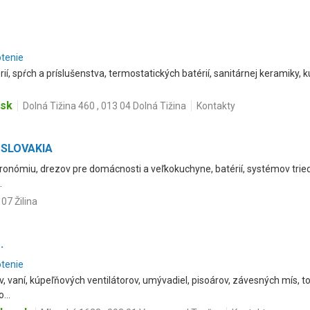
otenie
í, spŕch a príslušenstva, termostatických batérií, sanitárnej keramiky
.sk
Dolná Tižina 460 , 013 04 Dolná Tižina
Kontakty
B SLOVAKIA
tronómiu, drezov pre domácnosti a veľkokuchyne, batérií, systémov tri
.
07 Žilina
.
otenie
, vaní, kúpeľňových ventilátorov, umývadiel, pisoárov, závesných mís, to
...