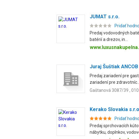
JUMAT s.r.o.
Pridať hodn
Predaj vodovodných batéri
batérií a drezov, in...
www.luxusnakupelna
Juraj Šuštiak ANCO
Predaj zariadení pre gas
zariadení pre zdravotníc..
Gaštanová 3087/39 , 010 
Kerako Slovakia s.r.o
Pridať hodn
Predaj sprchovacích kútov
nábytku, doplnkov, vodovo