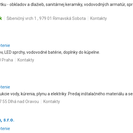
ku - obkladov a dlažieb, sanitárnej keramiky, vodovodných armatúr, spr
k
Šibeničný vrch 1 , 979 01 Rimavská Sobota
Kontakty
otenie
v, LED sprchy, vodovodné batérie, doplnky do kúpelne.
0 Praha
Kontakty
otenie
kcie vody, kúrenia, plynu a elektriky. Predaj inštalačného materiálu a se
7 55 Dlhá nad Oravou
Kontakty
 s.r.o.
otenie