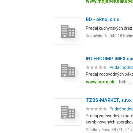
www.mojapeknakupel
BD - okno, s.r.o.
Predaj kuchynských drezo
Kováčska 6 , 040 18 Koši
INTERCOMP IMEX spol
Pridať hodn
Predaj vodovodných pákov
www.imex.sk
Nábr.Ľ.
TZBS-MARKET, s.r.o.
Pridať hodn
Predaj vodovodných batéri
kombinovaných sporákov. 
Sládkovičova 887/1 , 017