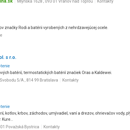
na.sk
Mlynská 1628 , 093 01 Vranov nad Topľou
Kontakty
v značky Rodi a batérii vyrobených z nehrdzavejúcej ocele.
ce
. s r.o.
otenie
ých batérií, termostatických batérií značiek Oras a Kaldewei.
 Svobodu 5/A , 814 99 Bratislava
Kontakty
otenie
í, kotlov, krbov, záchodov, umývadiel, vaní a drezov, ohrievačov vody, pl
Kure...
 01 Považská Bystrica
Kontakty