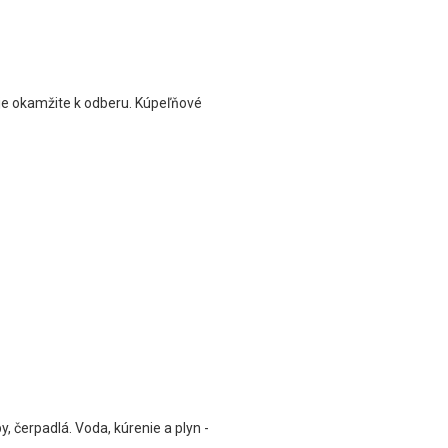
 je okamžite k odberu. Kúpeľňové
, čerpadlá. Voda, kúrenie a plyn -