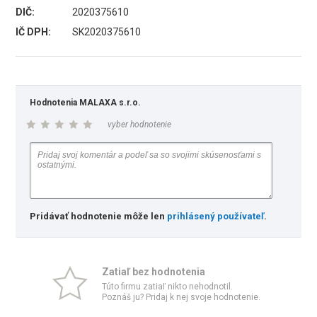
DIČ:
2020375610
IČ DPH:
SK2020375610
Hodnotenia MALAXA s.r.o.
vyber hodnotenie
Pridávať hodnotenie môže len
prihlásený používateľ
.
Zatiaľ bez hodnotenia
Túto firmu zatiaľ nikto nehodnotil.
Poznáš ju? Pridaj k nej svoje hodnotenie.