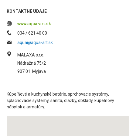
KONTAKTNÉ ÚDAJE
www.aqua-art.sk
034 / 621 40 00
aqua@aqua-art.sk
MALAXA s.r.o.
Nádražná 75/2
907 01
Myjava
Kúpeľňové a kuchynské batérie, sprchovacie systémy,
splachovacie systémy, sanita, dlažby, obklady, kúpeľňový
nábytok a armatúry.