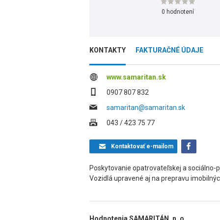
0 hodnotení
KONTAKTY
FAKTURAČNÉ ÚDAJE
www.samaritan.sk
0907 807 832
samaritan@samaritan.sk
043 / 423 75 77
Kontaktovať
e-mailom
Poskytovanie opatrovateľskej a sociálno-
Vozidlá upravené aj na prepravu imobilnýc
Hodnotenia SAMARITÁN, n. o.