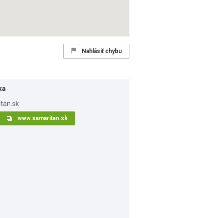
Nahlásiť chybu
ka
www.samaritan.sk