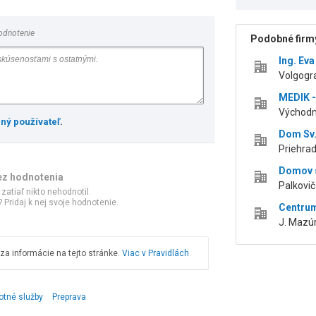
odnotenie
Podobné firmy
Ing. Ev
Volgogr
MEDIK - 
Východn
ený používateľ
.
Dom Sv.
Priehrad
Domov s
ez hodnotenia
Palkovič
 zatiaľ nikto nehodnotil.
 Pridaj k nej svoje hodnotenie.
Centrum
J. Mazúr
a informácie na tejto stránke.
Viac v Pravidlách
otné služby
Preprava