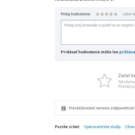
Pridaj hodnotenie:
vyber h
Pridávať hodnotenie môže len
prihlás
Zatiaľ b
Túto firmu
Poznáš ju?
Prevádzkovateľ nenesie zodpovednosť z
Pozrite si tiež:
Opatrovateľské služby
Zdrav