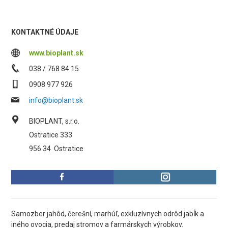
KONTAKTNÉ ÚDAJE
www.bioplant.sk
038 / 768 84 15
0908 977 926
info@bioplant.sk
BIOPLANT, s.r.o.
Ostratice 333
956 34
Ostratice
Samozber jahôd, čerešní, marhúľ, exkluzívnych odrôd jabĺk a
iného ovocia, predaj stromov a farmárskych výrobkov.