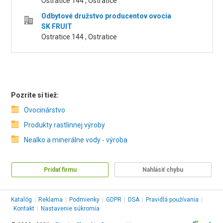
Ostratice 144 , Ostratice
Odbytové družstvo producentov ovocia
SK FRUIT
Ostratice 144 , Ostratice
Pozrite si tiež:
Ovocinárstvo
Produkty rastlinnej výroby
Nealko a minerálne vody ‑ výroba
Pridať firmu
Nahlásiť chybu
Katalóg
|
Reklama
|
Podmienky
|
GDPR
|
DSA
|
Pravidlá používania
|
Kontakt
|
Nastavenie súkromia