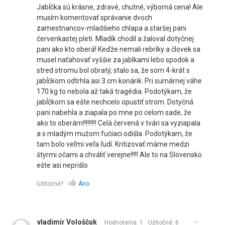
Jabĺčka sú krásne, zdravé, chutné, výborná cena! Ale
musím komentovať správanie dvoch
zamestnancov-mladšieho chlapa a staršej pani
červenkastej pleti. Mladík chodil a žaloval dotyčnej
pani ako kto oberá! Keďže nemali rebríky a človek sa
musel naťahovať vyššie za jablkami lebo spodok a
stred stromu bol obratý, stalo sa, že som 4-krát s
jabĺčkom odtrhla asi 3 cm konárik. Pri sumárnej váhe
170 kg to nebola až taká tragédia. Podotýkam, že
jabĺčkom sa ešte nechcelo opustiť strom. Dotyčná
pani nabehla a ziapala po mne po celom sade, že
ako to oberám!!!!!!!!! Celá červená v tvári sa vyziapala
a s mladým mužom fučiaci odišla. Podotýkam, že
tam bolo veľmi veľa ľudí. Kritizovať máme medzi
štyrmi očami a chváliť verejne!!!!! Ale to na Slovensko
ešte asi neprišlo
Užitočné?
Áno
vladimír Vološčuk
Hodnotenia: 1
Užitočné:
6