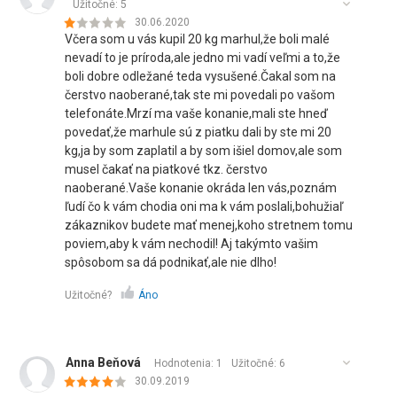
Užitočné:
5
30.06.2020
Včera som u vás kupil 20 kg marhul,že boli malé
nevadí to je príroda,ale jedno mi vadí veľmi a to,že
boli dobre odležané teda vysušené.Čakal som na
čerstvo naoberané,tak ste mi povedali po vašom
telefonáte.Mrzí ma vaše konanie,mali ste hneď
povedať,že marhule sú z piatku dali by ste mi 20
kg,ja by som zaplatil a by som išiel domov,ale som
musel čakať na piatkové tkz. čerstvo
naoberané.Vaše konanie okráda len vás,poznám
ľudí čo k vám chodia oni ma k vám poslali,bohužiaľ
zákaznikov budete mať menej,koho stretnem tomu
poviem,aby k vám nechodil! Aj takýmto vašim
spôsobom sa dá podnikať,ale nie dlho!
Užitočné?
Áno
Anna Beňová
Hodnotenia: 1
Užitočné:
6
30.09.2019