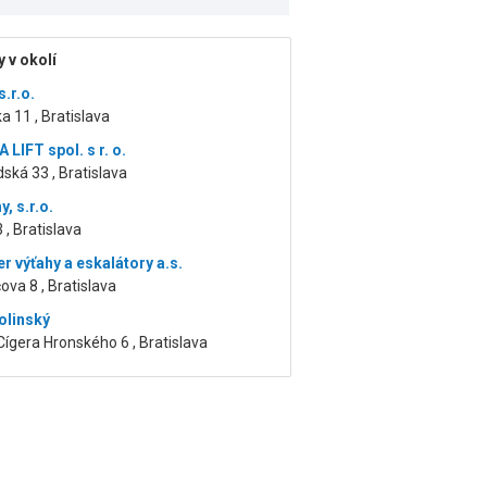
 v okolí
.r.o.
ka 11 , Bratislava
LIFT spol. s r. o.
ská 33 , Bratislava
y, s.r.o.
 , Bratislava
r výťahy a eskalátory a.s.
ova 8 , Bratislava
olinský
ígera Hronského 6 , Bratislava