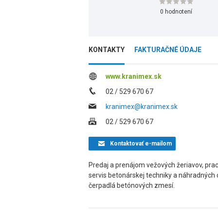
0 hodnotení
KONTAKTY
FAKTURAČNÉ ÚDAJE
www.kranimex.sk
02 / 529 670 67
kranimex@kranimex.sk
02 / 529 670 67
Kontaktovať
e-mailom
Predaj a prenájom vežových žeriavov, prac
servis betonárskej techniky a náhradných 
čerpadlá betónových zmesí.