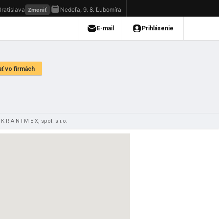
K R A N I M E X, spol. s r.o.