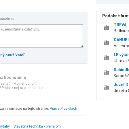
Podobné firmy
odnotenie
TREVA, s
Betliars
DANUBIA 
Velehrad
LB výťah
ený používateľ
.
Uhrova 3
Schindle
Karadžič
ez hodnotenia
 zatiaľ nikto nehodnotil.
Jozef D
 Pridaj k nej svoje hodnotenie.
Jozefa C
a informácie na tejto stránke.
Viac v Pravidlách
 výťahy
Stavebná technika ‑ prenájom