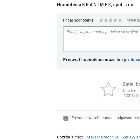
Hodnotenia K R A N I M E X, spol. s r.o.
Pridaj hodnotenie:
vyber h
Pridávať hodnotenie môže len
prihlás
Zatiaľ b
Túto firmu
Poznáš ju?
Prevádzkovateľ nenesie zodpovednosť z
Pozrite si tiež:
Stavebná technika
Žeriavy a