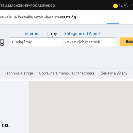
internet
firmy
kategórie od A po Z
Technika a stroje
Dopravná a manipulačná technika
Žeriavy a výťahy
/
/
/
/
r.o.