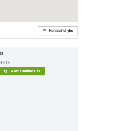
Nahlásiť chybu
ka
www.kranimex.sk