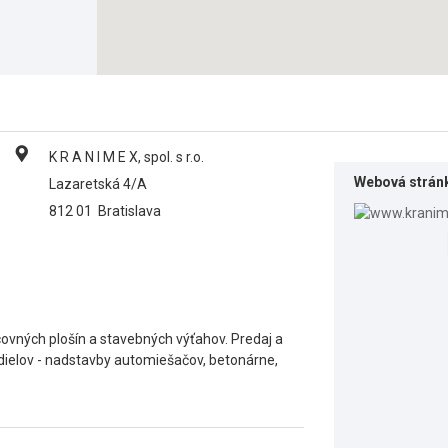
K R A N I M E X, spol. s r.o.
Webová strán
Lazaretská 4/A
812 01
Bratislava
ovných plošín a stavebných výťahov. Predaj a
dielov - nadstavby automiešačov, betonárne,