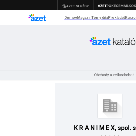
Obchody a veľkoobchod
K R A N I M E X, spol. s 