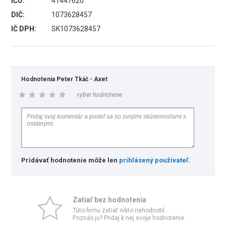
IČO:
41447620
DIČ:
1073628457
IČ DPH:
SK1073628457
Hodnotenia Peter Tkáč - Axet
vyber hodnotenie
Pridávať hodnotenie môže len
prihlásený používateľ
.
Zatiaľ bez hodnotenia
Túto firmu zatiaľ nikto nehodnotil.
Poznáš ju? Pridaj k nej svoje hodnotenie.