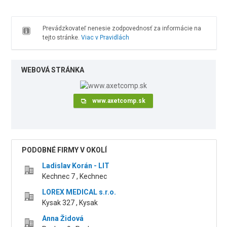
Prevádzkovateľ nenesie zodpovednosť za informácie na
tejto stránke.
Viac v Pravidlách
WEBOVÁ STRÁNKA
www.axetcomp.sk
PODOBNÉ FIRMY V OKOLÍ
Ladislav Korán - LIT
Kechnec 7 , Kechnec
LOREX MEDICAL s.r.o.
Kysak 327 , Kysak
Anna Židová