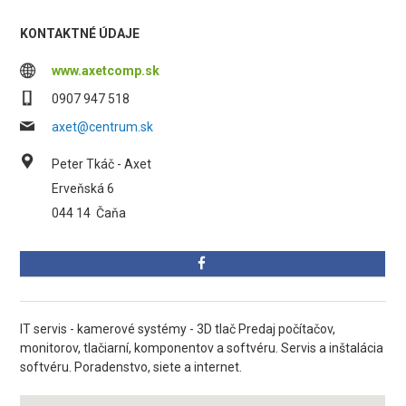
KONTAKTNÉ ÚDAJE
www.axetcomp.sk
0907 947 518
axet@centrum.sk
Peter Tkáč - Axet
Erveňská 6
044 14
Čaňa
IT servis - kamerové systémy - 3D tlač Predaj počítačov,
monitorov, tlačiarní, komponentov a softvéru. Servis a inštalácia
softvéru. Poradenstvo, siete a internet.