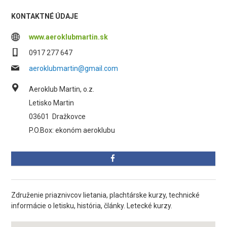
KONTAKTNÉ ÚDAJE
www.aeroklubmartin.sk
0917 277 647
aeroklubmartin@gmail.com
Aeroklub Martin, o.z.
Letisko Martin
03601
Dražkovce
P.O.Box: ekonóm aeroklubu
Združenie priaznivcov lietania, plachtárske kurzy, technické
informácie o letisku, história, články. Letecké kurzy.