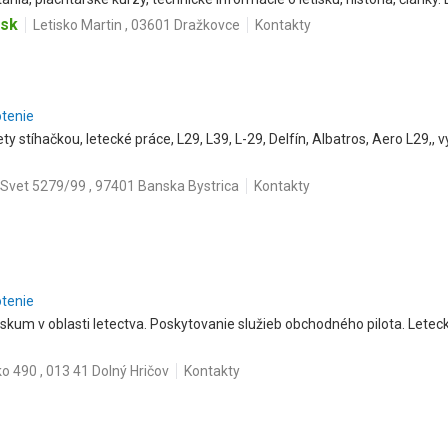
.sk
Letisko Martin , 03601 Dražkovce
Kontakty
otenie
ty stíhačkou, letecké práce, L29, L39, L-29, Delfín, Albatros, Aero L29,, v
Svet 5279/99 , 97401 Banska Bystrica
Kontakty
otenie
výskum v oblasti letectva. Poskytovanie služieb obchodného pilota. Letec
ko 490 , 013 41 Dolný Hričov
Kontakty