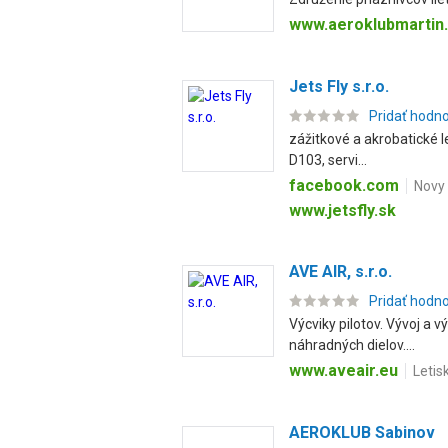
www.aeroklubmartin
Jets Fly s.r.o.
Pridať hodn
zážitkové a akrobatické le
D103, servi...
facebook.com
Novy 
www.jetsfly.sk
AVE AIR, s.r.o.
Pridať hodn
Výcviky pilotov. Vývoj a 
náhradných dielov....
www.aveair.eu
Letis
AEROKLUB Sabinov