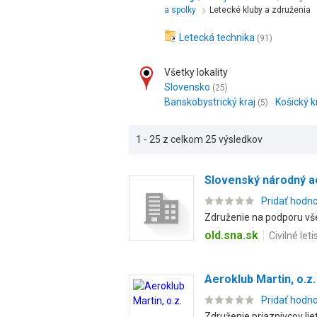
a spolky
Letecké kluby a združenia
Letecká technika
(91)
Všetky lokality
Slovensko
(25)
Banskobystrický kraj
Košický k
(5)
1 - 25 z celkom 25 výsledkov
Slovenský národný a
Pridať hodn
Združenie na podporu vše
old.sna.sk
Civilné let
Aeroklub Martin, o.z.
Pridať hodn
Združenie priaznivcov liet