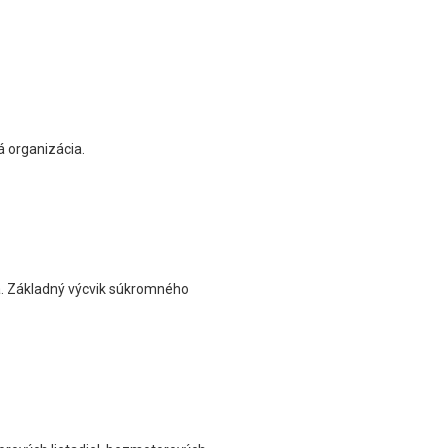
á organizácia.
ria. Základný výcvik súkromného