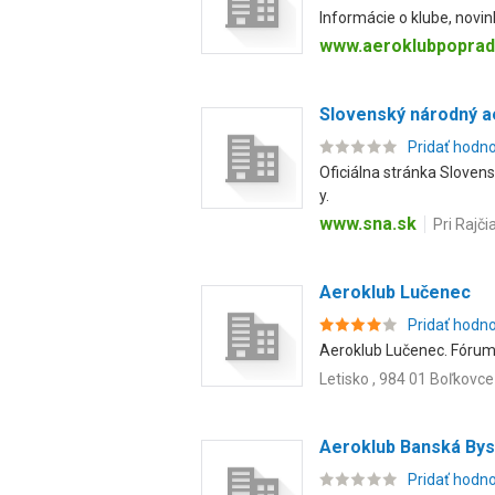
Informácie o klube, novink
www.aeroklubpoprad
Slovenský národný ae
Pridať hodn
Oficiálna stránka Sloven
y.
www.sna.sk
Pri Rajči
Aeroklub Lučenec
Pridať hodn
Aeroklub Lučenec. Fórum, l
Letisko , 984 01 Boľkovce
Aeroklub Banská Bys
Pridať hodn