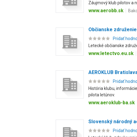
Záujmový klub pilotov a n
www.aerobb.sk
Bako
Občianske združeni
Pridať hodn
Letecké občianske združe
www.letectvo.eu.sk
AEROKLUB Bratislav
Pridať hodn
História klubu, informáci
pilota letúnov.
www.aeroklub-ba.sk
Slovenský národný ae
Pridať hodn