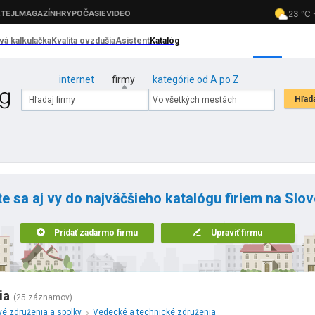
internet
firmy
kategórie od A po Z
te sa aj vy do najväčšieho katalógu firiem na Slo
Pridať zadarmo firmu
Upraviť firmu
ia
(25 záznamov)
é združenia a spolky
Vedecké a technické združenia