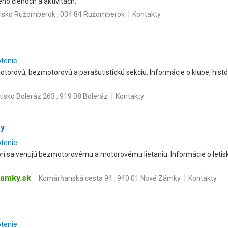
eho členoch a aktivitách.
tisko Ružomberok , 034 84 Ružomberok
Kontakty
otenie
orovú, bezmotorovú a parašutistickú sekciu. Informácie o klube, histór
tisko Boleráz 263 , 919 08 Boleráz
Kontakty
ky
otenie
í sa venujú bezmotorovému a motorovému lietaniu. Informácie o letisku, 
amky.sk
Komárňanská cesta 94 , 940 01 Nové Zámky
Kontakty
otenie