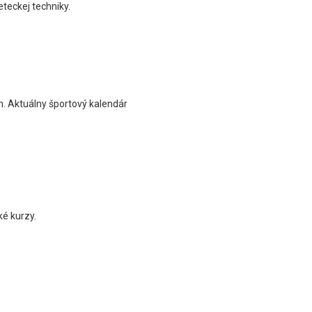
eteckej techniky.
h. Aktuálny športový kalendár
ké kurzy.