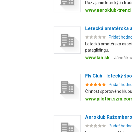
Rozvíjanie leteckých trad
www.aeroklub-trenci
Letecká amatérska a
Pridať hodn
Letecká amatérska asociá
paraglidingu.
www.laa.sk
Jánošíkov
Fly Club - letecký š
Pridať hodn
Činnosť športového klubu,
www.pilotbn.szm.co
Aeroklub Ružomber
Pridať hodn