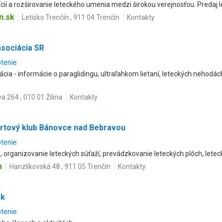
ícií a rozširovanie leteckého umenia medzi širokou verejnosťou. Predaj l
n.sk
Letisko Trenčín , 911 04 Trenčín
Kontakty
sociácia SR
otenie
cia - informácie o paraglidingu, ultraľahkom lietaní, leteckých nehodác
a 264 , 010 01 Žilina
Kontakty
portový klub Bánovce nad Bebravou
otenie
 organizovanie leteckých súťaží, prevádzkovanie leteckých plôch, letec
m
Hanzlíkovská 48 , 911 05 Trenčín
Kontakty
ok
otenie