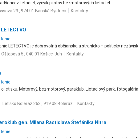
adšencov lietadiel, výcvik pilotov bezmotorových lietadiel.
ssova 23 , 974 01 Banská Bystrica
Kontakty
e LETECTVO
otenie
nie LETECTVO je dobrovoľná občianska a stranícko – politicky nezávisl
Oštepová 5 , 040 01 Košice-Juh
Kontakty
a
otenie
e o letisku. Motorový, bezmotorový, paraklub. Lietadlový park, fotogalé
Letisko Boleráz 263 , 919 08 Boleráz
Kontakty
roklub gen. Milana Rastislava Štefánika Nitra
otenie