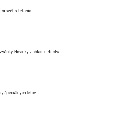
torového lietania.
zvánky. Novinky v oblasti letectva.
py špeciálnych letov.