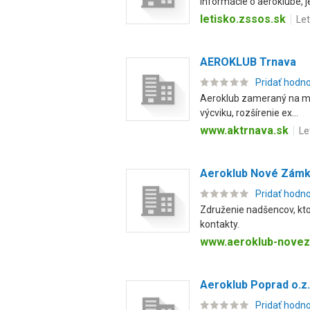
Informácie o aeroklube, j
letisko.zssos.sk
Le
AEROKLUB Trnava
Pridať hodn
Aeroklub zameraný na mot
výcviku, rozšírenie ex...
www.aktrnava.sk
Le
Aeroklub Nové Zám
Pridať hodn
Združenie nadšencov, ktor
kontakty.
www.aeroklub-novez
Aeroklub Poprad o.z.
Pridať hodn