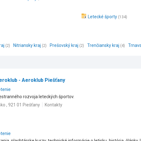
Letecké športy
(134)
raj
Nitriansky kraj
Prešovský kraj
Trenčiansky kraj
Trnavs
(2)
(2)
(2)
(4)
eroklub - Aeroklub Piešťany
otenie
stranného rozvoja leteckých športov.
isko , 921 01 Piešťany
Kontakty
otenie
ania, plachtárske kurzy, technické informácie o letisku, história, články.