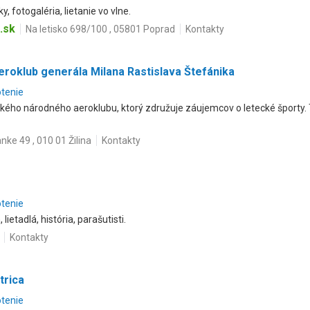
y, fotogaléria, lietanie vo vlne.
.sk
Na letisko 698/100 , 05801 Poprad
Kontakty
roklub generála Milana Rastislava Štefánika
otenie
ského národného aeroklubu, ktorý združuje záujemcov o letecké športy.
anke 49 , 010 01 Žilina
Kontakty
otenie
ietadlá, história, parašutisti.
Kontakty
trica
otenie