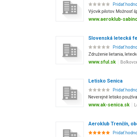
Pridať hodn
Výcvik pilotov. Možnosť š
www.aeroklub-sabin
Slovenská letecká f
Pridať hodn
Združenie lietania, letec
www.sful.sk
Boľkovce
Letisko Senica
Pridať hodn
Neverejné letisko používa
www.ak-senica.sk
L
Aeroklub Trenčín, ob
Pridať hodn