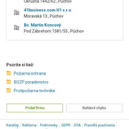
Okružná 1442/62 , Púchov
41business.com H1 s.r.o.
Moravská 13 , Púchov
Bc. Martin Koncový
Pod Zábrehom 1581/55 , Púchov
Pozrite si tiež:
Požiarna ochrana
BOZP poradenstvo
Protipožiarna technika
Pridať firmu
Nahlásiť chybu
Katalóg
|
Reklama
|
Podmienky
|
GDPR
|
DSA
|
Pravidlá používania
|