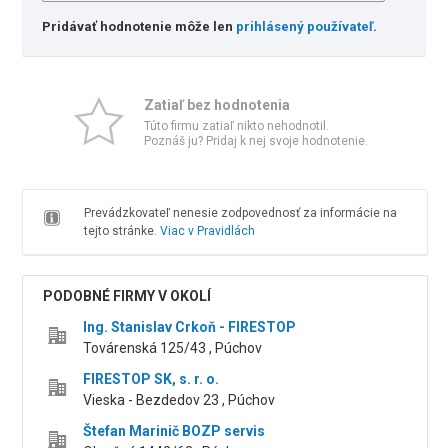
Pridávať hodnotenie môže len
prihlásený používateľ
.
Zatiaľ bez hodnotenia
Túto firmu zatiaľ nikto nehodnotil.
Poznáš ju? Pridaj k nej svoje hodnotenie.
Prevádzkovateľ nenesie zodpovednosť za informácie na
tejto stránke.
Viac v Pravidlách
PODOBNÉ FIRMY V OKOLÍ
Ing. Stanislav Crkoň - FIRESTOP
Továrenská 125/43 , Púchov
FIRESTOP SK, s. r. o.
Vieska - Bezdedov 23 , Púchov
Štefan Marinič BOZP servis