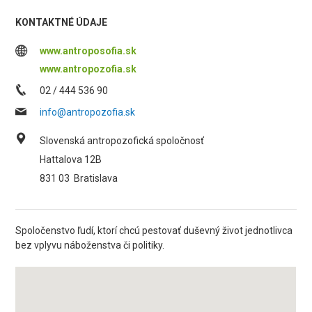
KONTAKTNÉ ÚDAJE
www.antroposofia.sk
www.antropozofia.sk
02 / 444 536 90
info@antropozofia.sk
Slovenská antropozofická spoločnosť
Hattalova 12B
831 03
Bratislava
Spoločenstvo ľudí, ktorí chcú pestovať duševný život jednotlivca
bez vplyvu náboženstva či politiky.