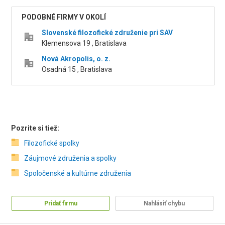
PODOBNÉ FIRMY V OKOLÍ
Slovenské filozofické združenie pri SAV
Klemensova 19 , Bratislava
Nová Akropolis, o. z.
Osadná 15 , Bratislava
Pozrite si tiež:
Filozofické spolky
Záujmové združenia a spolky
Spoločenské a kultúrne združenia
Pridať firmu
Nahlásiť chybu