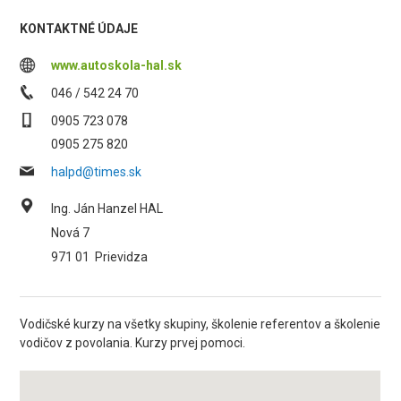
KONTAKTNÉ ÚDAJE
www.autoskola-hal.sk
046 / 542 24 70
0905 723 078
0905 275 820
halpd@times.sk
Ing. Ján Hanzel HAL
Nová 7
971 01
Prievidza
Vodičské kurzy na všetky skupiny, školenie referentov a školenie
vodičov z povolania. Kurzy prvej pomoci.