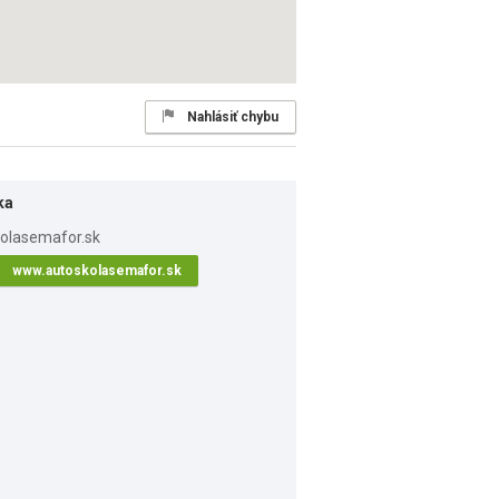
Nahlásiť chybu
ka
www.autoskolasemafor.sk