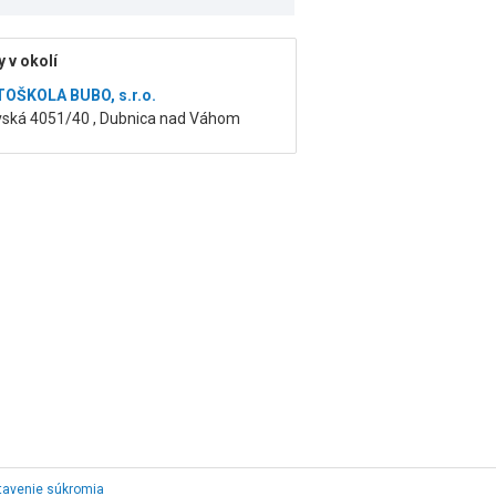
 v okolí
OŠKOLA BUBO, s.r.o.
avská 4051/40 , Dubnica nad Váhom
tavenie súkromia