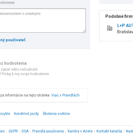
odnotenie
Podobné firmy
L+P AUT
Bratisl
ený používateľ
.
ez hodnotenia
 zatiaľ nikto nehodnotil.
 Pridaj k nej svoje hodnotenie.
a informácie na tejto stránke.
Viac v Pravidlách
ocykle
Kondičné jazdy
Školenia vodičov
ies
|
GDPR
|
DSA
|
Pravidlá používania
|
Kariéra v Azete
|
Kontakt
katalóg
|
Nas