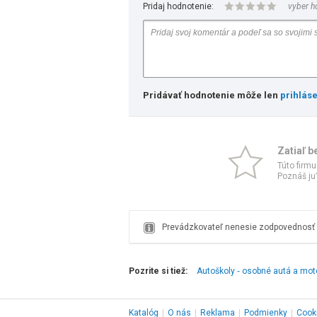
Pridaj hodnotenie:
vyber h
Pridávať hodnotenie môže len
prihlás
Zatiaľ b
Túto firmu
Poznáš ju?
Prevádzkovateľ nenesie zodpovednosť z
Pozrite si tiež:
Autoškoly ‑ osobné autá a mot
Katalóg
|
O nás
|
Reklama
|
Podmienky
|
Cook