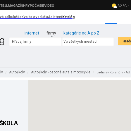
internet
firmy
kategórie od A po Z
oly
Autoškoly
Autoškoly - osobné autá a motocykle
/
/
/
Ladislav Kolenčík - 
TOŠKOLA