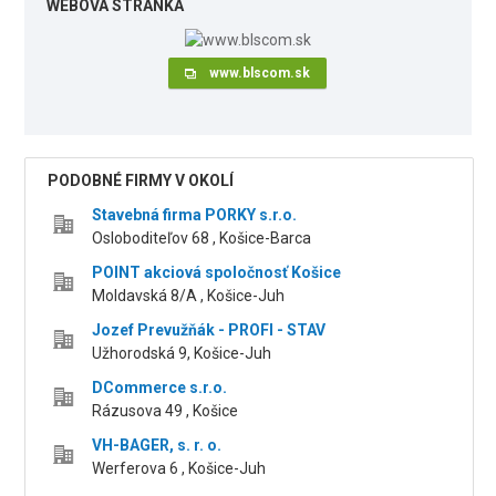
WEBOVÁ STRÁNKA
www.blscom.sk
PODOBNÉ FIRMY V OKOLÍ
Stavebná firma PORKY s.r.o.
Osloboditeľov 68 , Košice-Barca
POINT akciová spoločnosť Košice
Moldavská 8/A , Košice-Juh
Jozef Prevužňák - PROFI - STAV
Užhorodská 9, Košice-Juh
DCommerce s.r.o.
Rázusova 49 , Košice
VH-BAGER, s. r. o.
Werferova 6 , Košice-Juh