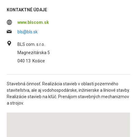
KONTAKTNÉ ÚDAJE
www.blscom.sk
bls@bls.sk
BLS com. s.r.o.
Magnezitárska 5
040 13
Košice
Stavebná činnosť. Realizácia stavieb v oblasti pozemného
staviteľstva, ale aj vodohospodárske, inžinierske a líniové stavby.
Realizácie stavieb na kľúč. Prenájom stavebných mechanizmov
a strojov.