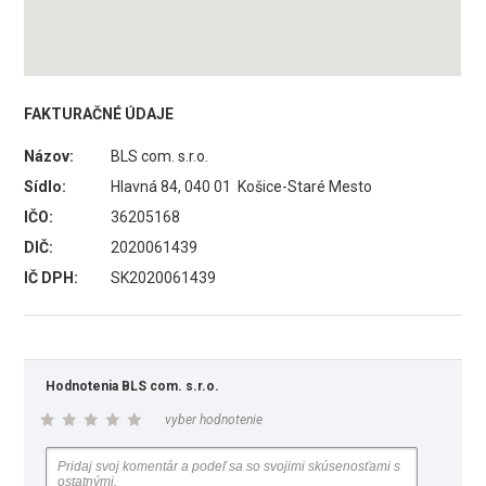
FAKTURAČNÉ ÚDAJE
Názov:
BLS com. s.r.o.
Sídlo:
Hlavná 84, 040 01 Košice-Staré Mesto
IČO:
36205168
DIČ:
2020061439
IČ DPH:
SK2020061439
Hodnotenia BLS com. s.r.o.
vyber hodnotenie