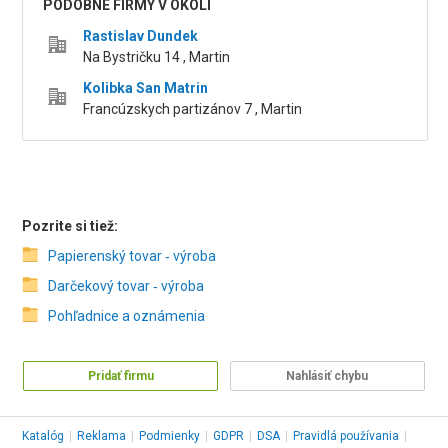
PODOBNÉ FIRMY V OKOLÍ
Rastislav Dundek
Na Bystričku 14 , Martin
Kolibka San Matrin
Francúzskych partizánov 7 , Martin
Pozrite si tiež:
Papierenský tovar ‑ výroba
Darčekový tovar ‑ výroba
Pohľadnice a oznámenia
Pridať firmu
Nahlásiť chybu
Katalóg
|
Reklama
|
Podmienky
|
GDPR
|
DSA
|
Pravidlá používania
|