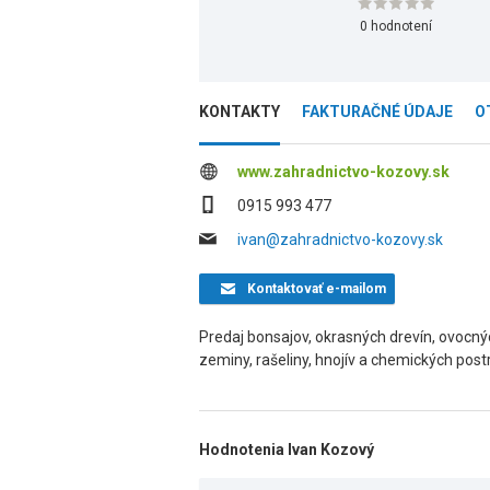
0 hodnotení
KONTAKTY
FAKTURAČNÉ ÚDAJE
O
www.zahradnictvo-kozovy.sk
0915 993 477
ivan@zahradnictvo-kozovy.sk
Kontaktovať
e-mailom
Predaj bonsajov, okrasných drevín, ovocnýc
zeminy, rašeliny, hnojív a chemických post
Hodnotenia Ivan Kozový