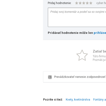
Pridaj hodnotenie:
vyber h
Pridávať hodnotenie môže len
prihlás
Zatiaľ b
Túto firmu
Poznáš ju?
Prevádzkovateľ nenesie zodpovednosť z
Pozrite si tiež:
Kvety, kvetinárstva
Fontány a