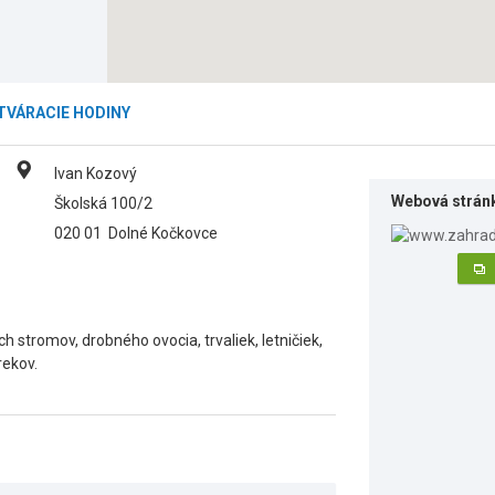
TVÁRACIE HODINY
Ivan Kozový
Webová strán
Školská 100/2
020 01
Dolné Kočkovce
h stromov, drobného ovocia, trvaliek, letničiek,
rekov.