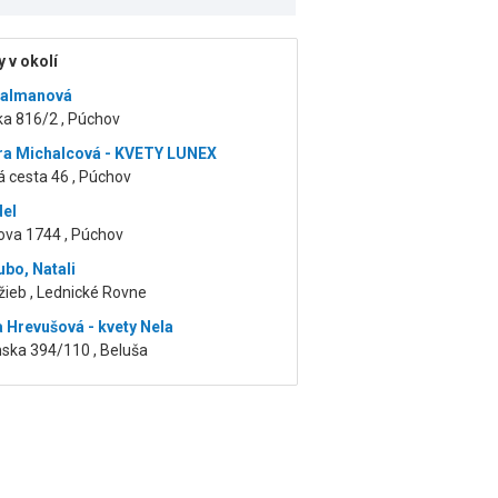
 v okolí
Kalmanová
ka 816/2 , Púchov
a Michalcová - KVETY LUNEX
 cesta 46 , Púchov
del
va 1744 , Púchov
ubo, Natali
ieb , Lednické Rovne
a Hrevušová - kvety Nela
nska 394/110 , Beluša