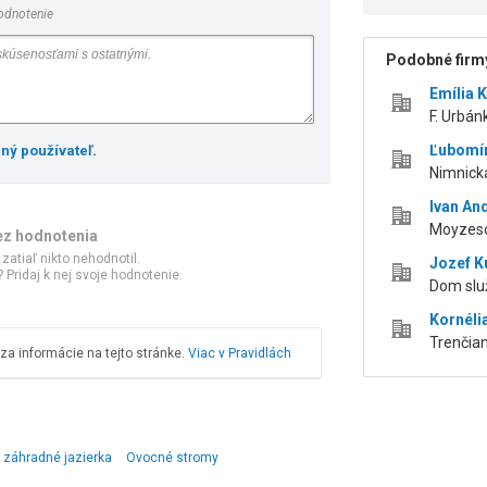
odnotenie
Podobné firmy
Emília 
F. Urbán
Ľubomír
ený používateľ
.
Nimnická
Ivan An
Moyzeso
ez hodnotenia
 zatiaľ nikto nehodnotil.
Jozef K
 Pridaj k nej svoje hodnotenie.
Dom služ
Kornéli
Trenčia
a informácie na tejto stránke.
Viac v Pravidlách
 záhradné jazierka
Ovocné stromy