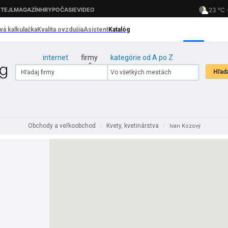
internet
firmy
kategórie od A po Z
Obchody a veľkoobchod
Kvety, kvetinárstva
/
/
Ivan Kozový