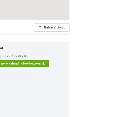
Nahlásiť chybu
ka
www.zahradnictvo-kozovy.sk