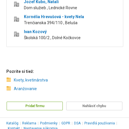
Jozef Kubo, Natali
Dom služieb , Lednické Rovne
Kornélia Hrevušová - kvety Nela
Trenčianska 394/110 , Beluša
Ivan Kozový
Školská 100/2 , Dolné Kočkovce
Pozrite si tiež:
Kvety, kvetinárstva
Aranžovanie
Pridať firmu
Nahlásiť chybu
Katalóg
|
Reklama
|
Podmienky
|
GDPR
|
DSA
|
Pravidlá používania
|
Kontakt
|
Nastavenie súkromia