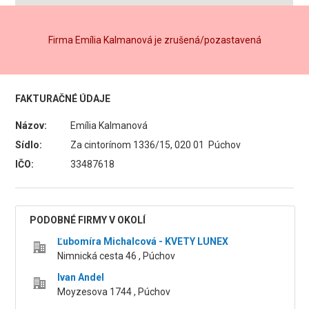
Firma Emília Kalmanová je zrušená/pozastavená
FAKTURAČNÉ ÚDAJE
Názov:
Emília Kalmanová
Sídlo:
Za cintorínom 1336/15, 020 01 Púchov
IČO:
33487618
PODOBNÉ FIRMY V OKOLÍ
Ľubomíra Michalcová - KVETY LUNEX
Nimnická cesta 46 , Púchov
Ivan Andel
Moyzesova 1744 , Púchov