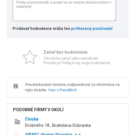
Pridávať hodnotenie môže len
prihlásený používateľ
.
Zatiaľ bez hodnotenia
Túto firmu zatiaľ nikto nehodnotil.
Poznáš ju? Pridaj k nej svoje hodnotenie.
Prevádzkovateľ nenesie zodpovednosť za informácie na
tejto stránke.
Viac v Pravidlách
PODOBNÉ FIRMY V OKOLÍ
Činuba
Drobného 18 , Bratislava-Dúbravka
AIESEC Alumni Slovakia, o.z.