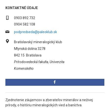
KONTAKTNÉ ÚDAJE
0903 892 732
0904 582 108
podpredseda@paleoklub.sk
Bratislavský mineralogický klub
Mlynská dolina 3278
842 15
Bratislava
Prírodovedecká fakulta, Univerzita
Komenského
Zjednotenie záujemcov a zberateľov minerálov a neživej
prírody, o históriu mineralogických vied a baníctva.