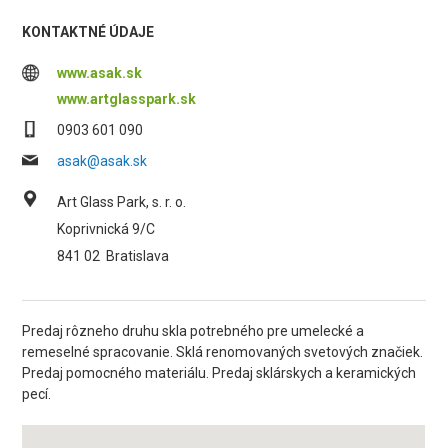
KONTAKTNÉ ÚDAJE
www.asak.sk
www.artglasspark.sk
0903 601 090
asak@asak.sk
Art Glass Park, s. r. o.
Koprivnická 9/C
841 02
Bratislava
Predaj rôzneho druhu skla potrebného pre umelecké a
remeselné spracovanie. Sklá renomovaných svetových značiek.
Predaj pomocného materiálu. Predaj sklárskych a keramických
pecí.