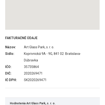
FAKTURAČNÉ ÚDAJE
Názov:
Art Glass Park, s. r. o.
Sídlo:
Koprivnická 9A - 9G, 841 02 Bratislava-
Dúbravka
IČO:
35735864
DIČ:
2020269471
IČ DPH:
SK2020269471
Hodnotenia Art Glass Park, s. r. o.