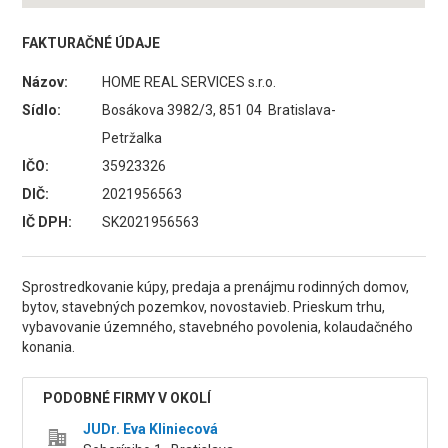
FAKTURAČNÉ ÚDAJE
Názov:
HOME REAL SERVICES s.r.o.
Sídlo:
Bosákova 3982/3, 851 04 Bratislava-
Petržalka
IČO:
35923326
DIČ:
2021956563
IČ DPH:
SK2021956563
Sprostredkovanie kúpy, predaja a prenájmu rodinných domov,
bytov, stavebných pozemkov, novostavieb. Prieskum trhu,
vybavovanie územného, stavebného povolenia, kolaudačného
konania.
PODOBNÉ FIRMY V OKOLÍ
JUDr. Eva Kliniecová