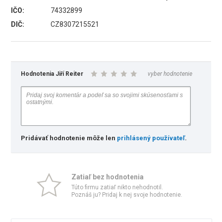
IČO:
74332899
DIČ:
CZ8307215521
Hodnotenia Jiří Reiter
vyber hodnotenie
Pridávať hodnotenie môže len
prihlásený používateľ
.
Zatiaľ bez hodnotenia
Túto firmu zatiaľ nikto nehodnotil.
Poznáš ju? Pridaj k nej svoje hodnotenie.