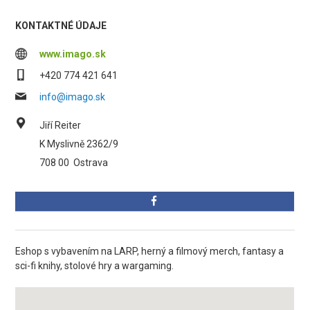
KONTAKTNÉ ÚDAJE
www.imago.sk
+420 774 421 641
info@imago.sk
Jiří Reiter
K Myslivně 2362/9
708 00
Ostrava
Eshop s vybavením na LARP, herný a filmový merch, fantasy a
sci-fi knihy, stolové hry a wargaming.