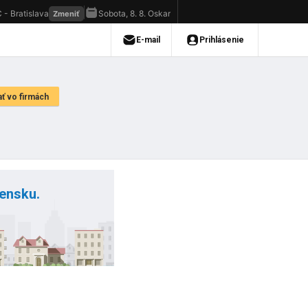
vensku.