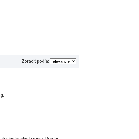
Zoradiť podľa:
ng.
iky historických mincí. Predaj