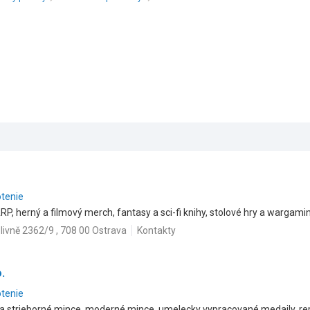
otenie
, herný a filmový merch, fantasy a sci-fi knihy, stolové hry a wargami
livně 2362/9 , 708 00 Ostrava
Kontakty
.
otenie
 a strieborné mince, moderné mince, umelecky vypracované medaily, repl