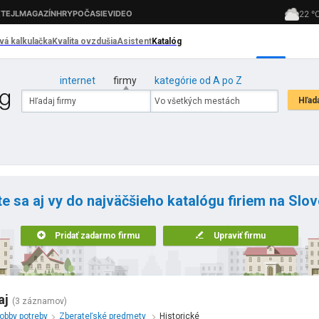
internet
firmy
kategórie od A po Z
te sa aj vy do najväčšieho katalógu firiem na Slo
Pridať zadarmo firmu
Upraviť firmu
aj
(3 záznamov)
obby potreby
Zberateľské predmety
Historické