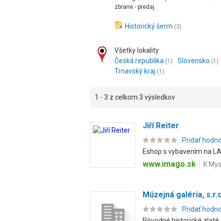
zbrane - predaj
Historický šerm
(3)
Všetky lokality
Česká republika
Slovensko
(1)
(1)
Trnavský kraj
(1)
1 - 3 z celkom 3 výsledkov
Jiří Reiter
Pridať hodn
Eshop s vybavením na LARP
www.imago.sk
K Mys
Múzejná galéria, s.r.o
Pridať hodn
Pôvodné historické zlaté