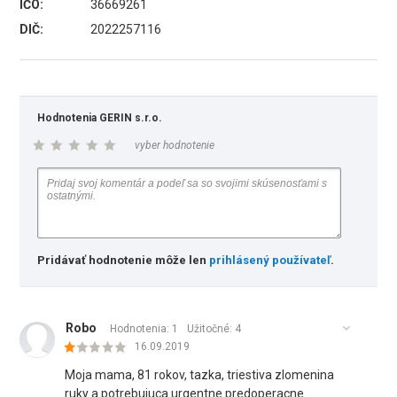
IČO:
36669261
DIČ:
2022257116
Hodnotenia GERIN s.r.o.
vyber hodnotenie
Pridávať hodnotenie môže len
prihlásený používateľ
.
Robo
Hodnotenia: 1
Užitočné:
4
16.09.2019
Moja mama, 81 rokov, tazka, triestiva zlomenina
ruky a potrebujuca urgentne predoperacne