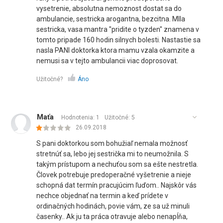
vysetrenie, absolutna nemoznost dostat sa do
ambulancie, sestricka arogantna, bezcitna. MIla
sestricka, vasa mantra "pridite o tyzden" znamena v
tomto pripade 160 hodin silnych bolesti. Nastastie sa
nasla PANI doktorka ktora mamu vzala okamzite a
nemusi sa v tejto ambulancii viac doprosovat.
Užitočné?
Áno
Maťa
Hodnotenia: 1
Užitočné:
5
26.09.2018
S pani doktorkou som bohužiaľ nemala možnosť
stretnúť sa, lebo jej sestrička mi to neumožnila. S
takým prístupom a nechuťou som sa ešte nestretla.
Človek potrebuje predoperačné vyšetrenie a nieje
schopná dat termín pracujúcim ľuďom.. Najskôr vás
nechce objednať na termin a keď prídete v
ordinačných hodinách, povie vám, ze sa už minuli
časenky.. Ak ju ta práca otravuje alebo nenapĺňa,