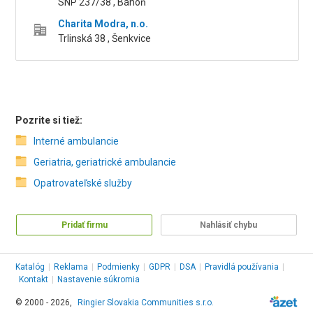
SNP 237/38 , Báhoň
Charita Modra, n.o.
Trlinská 38 , Šenkvice
Pozrite si tiež:
Interné ambulancie
Geriatria, geriatrické ambulancie
Opatrovateľské služby
Pridať firmu
Nahlásiť chybu
Katalóg
|
Reklama
|
Podmienky
|
GDPR
|
DSA
|
Pravidlá používania
|
Kontakt
|
Nastavenie súkromia
© 2000 - 2026,
Ringier Slovakia Communities s.r.o.