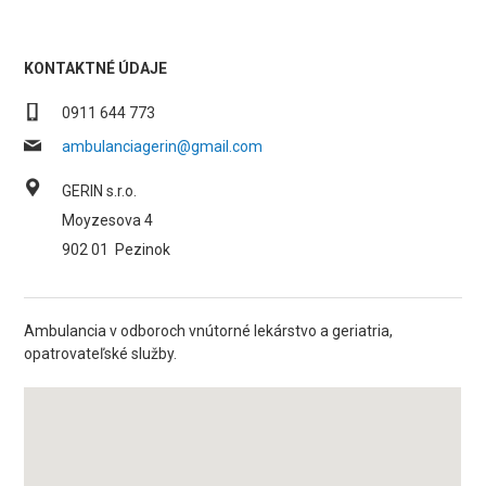
KONTAKTNÉ ÚDAJE
0911 644 773
ambulanciagerin@gmail.com
GERIN s.r.o.
Moyzesova 4
902 01
Pezinok
Ambulancia v odboroch vnútorné lekárstvo a geriatria,
opatrovateľské služby.