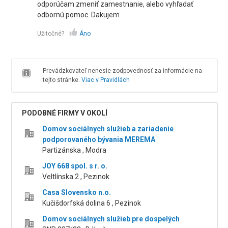
odporúčam zmeniť zamestnanie, alebo vyhľadať
odbornú pomoc. Dakujem
Užitočné?
Áno
Prevádzkovateľ nenesie zodpovednosť za informácie na
tejto stránke.
Viac v Pravidlách
PODOBNÉ FIRMY V OKOLÍ
Domov sociálnych služieb a zariadenie
podporovaného bývania MEREMA
Partizánska , Modra
JOY 668 spol. s r. o.
Veltlínska 2 , Pezinok
Casa Slovensko n.o.
Kučišdorfská dolina 6 , Pezinok
Domov sociálnych služieb pre dospelých